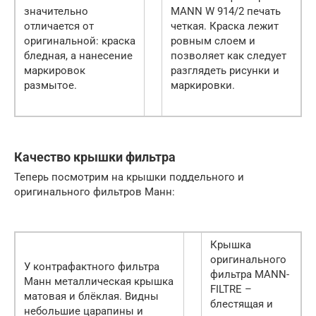
значительно
MANN W 914/2 печать
отличается от
четкая. Краска лежит
оригинальной: краска
ровным слоем и
бледная, а нанесение
позволяет как следует
маркировок
разглядеть рисунки и
размытое.
маркировки.
Качество крышки фильтра
Теперь посмотрим на крышки поддельного и
оригинального фильтров Манн:
Крышка
оригинального
У контрафактного фильтра
фильтра MANN-
Манн металлическая крышка
FILTRE –
матовая и блёклая. Видны
блестящая и
небольшие царапины и