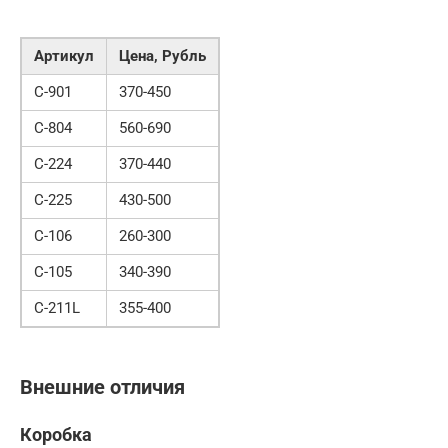
Артикул
Цена, Рубль
C-901
370-450
C-804
560-690
C-224
370-440
C-225
430-500
C-106
260-300
C-105
340-390
C-211L
355-400
Внешние отличия
Коробка