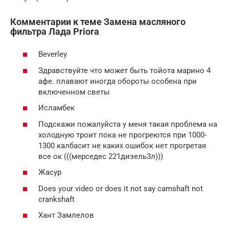
Комментарии к теме Замена масляного
фильтра Лада Priora
Beverley
Здравствуйте что может быть тойота марино 4
афе. плавают иногда обороты особена при
включенном светы
Исламбек
Подскажи пожалуйста у меня такая проблема на
холодную троит пока не прогреются при 1000-
1300 калбасит не каких ошибок нет прогретая
все ок (((мерседес 221дизель3л)))
Жасур
Does your video or does it not say camshaft not
crankshaft
Хант Замлелов