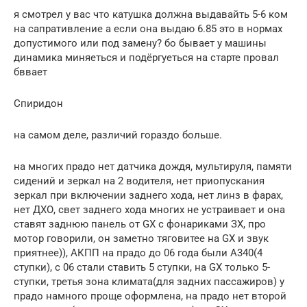
я смотрел у вас что катушка должна выдавайть 5-6 ком
на сапративление а если она выдаю 6.85 это в нормах
допустимого или под замену? бо бывает у машины
динамика миняеться и подёргуеться на старте провал
бввает
Спиридон
на самом деле, различий гораздо больше.
на многих прадо нет датчика дождя, мультируля, памяти
сидений и зеркал на 2 водителя, нет приопускания
зеркал при включении заднего хода, нет линз в фарах,
нет ДХО, свет заднего хода многих не устраивает и она
ставят заднюю панель от GX с фонариками ЗХ, про
мотор говорили, он заметно тяговитее на GX и звук
приятнее)), АКПП на прадо до 06 года были A340(4
ступки), с 06 стали ставить 5 ступки, на GX только 5-
ступки, третья зона климата(для задних пассажиров) у
прадо намного проще оформлена, на прадо нет второй