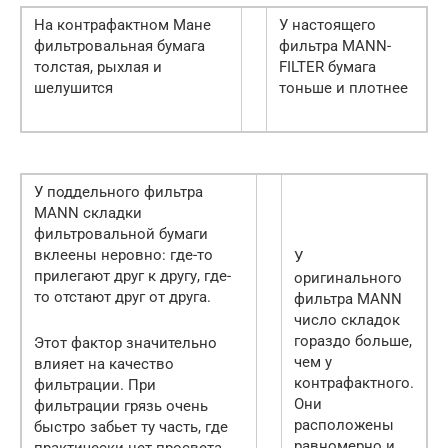
На контрафактном Мане
У настоящего
фильтровальная бумага
фильтра MANN-
толстая, рыхлая и
FILTER бумага
шелушится
тоньше и плотнее
У поддельного фильтра
MANN cкладки
фильтровальной бумаги
вклеены неровно: где-то
У
прилегают друг к другу, где-
оригинального
то отстают друг от друга.
фильтра MANN
число складок
гораздо больше,
Этот фактор значительно
чем у
влияет на качество
контрафактного.
фильтрации. При
Они
фильтрации грязь очень
расположены
быстро забьет ту часть, где
равномерно и
практически нет просвета