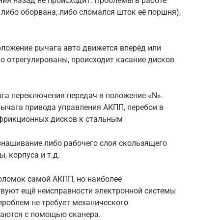
ия назад не происходит. Проблемы в работе
 либо оборвана, либо сломался шток её поршня),
оложение рычага авто движется вперёд или
но отрегулированы, происходит касание дисков
га переключения передач в положение «N».
рычага привода управления АКПП, перебои в
 фрикционных дисков к стальным
нашивание либо рабочего слоя скользящего
 корпуса и т.д.
поломок самой АКПП, но наиболее
твуют ещё неисправности электронной системы
проблем не требует механического
ваются с помощью сканера.