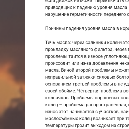
если движок не может переключать с
приводящих к падению уровня масла 
нарушение герметичности переднего 
Причины падения уровня масла в кор
Течь масла: через сальники коленчато
прокладку масляного фильтра, через
проблемы таится в износе уплотняющ
происходит или из-за добавления нек
масла. Виной второй проблемы может 
неправильной затяжки силовых болто
основанием третьей проблемы в не у
своей обойме. Чётвертая проблема во
колпачков. Проблемы поршневых колец
колец – проблема распространённая, п
износ этот начинается с участков, н
маслосъёмных колец возникает при т
температуры грозит выходом из строя