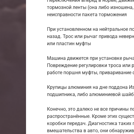
Переключения вперёд в норме, движен
тормозной ленты (она либо изношена,
неисправности пакета торможения
При установленном на нейтральное п
назад. Трос или рычаг привода невер
или пластин муфты
Машина движется при установке рыча
Повреждение регулировки троса или 
работе поршня муфты, приваривание
Крупицы алюминия на дне поддона Из
подшипника, либо алюминиевой шайбы,
Конечно, это далеко не все причины 
распространённые. Кроме этих сущес
коробки передач. Диагностика таких 
вмешательства в авто, они обнаружи