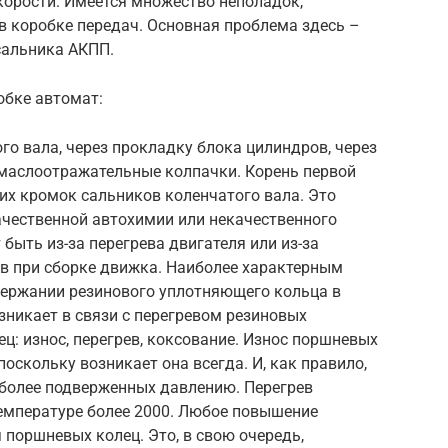
корости. Имеется множество неполадок,
в коробке передач. Основная проблема здесь –
сальника АКПП.
обке автомат:
го вала, через прокладку блока цилиндров, через
 маслоотражательные колпачки. Корень первой
их кромок сальников коленчатого вала. Это
ачественной автохимии или некачественного
быть из-за перегрева двигателя или из-за
в при сборке движка. Наиболее характерным
держании резинового уплотняющего кольца в
зникает в связи с перегревом резиновых
: износ, перегрев, коксование. Износ поршневых
оскольку возникает она всегда. И, как правило,
аиболее подверженных давлению. Перегрев
емпературе более 2000. Любое повышение
 поршневых колец. Это, в свою очередь,