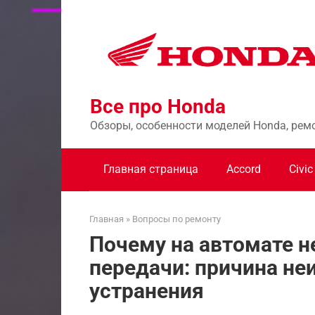
Перейти
к
контенту
Все про Honda
Обзоры, особенности моделей Honda, рем
Главная страница
Accord
Civic
Главная
»
Вопросы по ремонту
Почему на автомате 
передачи: причина не
устранения