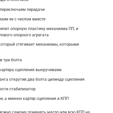
 переключаем передачи
аем ее с чехлом вместе
репит опорную пластину механизма ПП, и
лового опорного агрегата
 который стягивает механизмы, которыми
 три болта
 картера сцепления выкручиваем
анга открутив два болта цилиндр сцепления
ости стабилизатор
е, а именно картер сцепления и КПП
можно самому поменять масло или всю КПП на