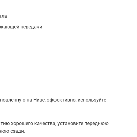
ала
ижающей передачи
и
новленную на Ниве, эффективно, используйте
тию хорошего качества, установите переднюю
днюю сзади.