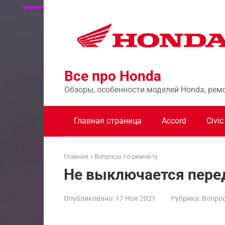
Перейти
к
контенту
Все про Honda
Обзоры, особенности моделей Honda, рем
Главная страница
Accord
Civic
Главная
»
Вопросы по ремонту
Не выключается пере
Опубликовано:
17 Ноя 2021
Рубрика:
Вопрос