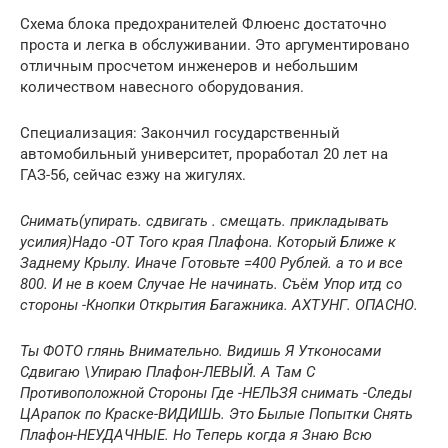
Схема блока предохранителей Флюенс достаточно
проста и легка в обслуживании. Это аргументировано
отличным просчетом инженеров и небольшим
количеством навесного оборудования.
Специализация: Закончил государственный
автомобильный университет, проработал 20 лет на
ГАЗ-56, сейчас езжу на жигулях.
Снимать(упирать. сдвигать . смещать. прикладывать
усилия)Надо -ОТ Того края Плафона. Который Ближе к
Заднему Крылу. Иначе Готовьте =400 Рублей. а то и все
800.
И не в коем Случае Не начинать. Съём Упор итд со
стороны -Кнопки Открытия Багажника. АХТУНГ. ОПАСНО.
Ты ФОТО глянь Внимательно. Видишь Я Утконосами
Сдвигаю \Упираю Плафон-ЛЕВЫЙ. А Там С
Противоположной Стороны Где -НЕЛЬЗЯ снимать -Следы
ЦАрапок по Краске-ВИДИШЬ. Это Былые Попытки Снять
Плафон-НЕУДАЧНЫЕ.
Но Теперь когда я Знаю Всю