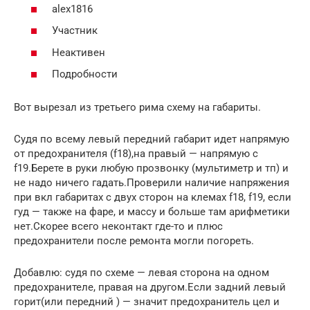
alex1816
Участник
Неактивен
Подробности
Вот вырезал из третьего рима схему на габариты.
Судя по всему левый передний габарит идет напрямую
от предохранителя (f18),на правый — напрямую с
f19.Берете в руки любую прозвонку (мультиметр и тп) и
не надо ничего гадать.Проверили наличие напряжения
при вкл габаритах с двух сторон на клемах f18, f19, если
гуд — также на фаре, и массу и больше там арифметики
нет.Скорее всего неконтакт где-то и плюс
предохранители после ремонта могли погореть.
Добавлю: судя по схеме — левая сторона на одном
предохранителе, правая на другом.Если задний левый
горит(или передний ) — значит предохранитель цел и