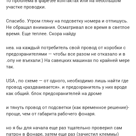
то проблема в фаре\ее контактах или на небольшом
участке проводки.
Спасибо. Утром гляну на подсветку номера и отпишусь.
Не обращал внимания. Осматривал все время в светлое
время. Еще теплее. Скора найду
неа. на каждый потребитель свой провод от коробки с
предохранителями — чтобы все разом не отказало и в
.опу не въехали:) На савецких машинах по крайней мере
так.
USA , по схеме — от одного, необходимо лишь найти где
провод «раздваивается». и предохранитель у них вроде
как общий. блок предохранителей на дроме
и тянуть провод от подсветки (как временное решение)-
проще, чем от габарита рабочего фонаря.
но я бы для начала еще раз тщательно проверил сам
патрон в фонаре, затем еще раз (зачистил клеммы)