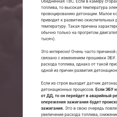
Обедненная ТВС. Если в камеру сгора
топлива, то высокая температура эле
провоцированию детонации. Малое ко
приводит к развитию окислительных 
температуру. Такая причина характер
обычно только на прогретом двигателе
тысяч).
Это интересно! Очень часто причино
связано с изменением прошивки ЭБУ.
расхода топлива, однако от такой пр
одной из причин развития детонацион
Если из строя выходит датчик детонац
детонационных процессов.
Если ЭБУ 
от ДД, то он перейдет в аварийный р
опережения зажигания будет происхо
зажигания.
Это в свою очередь повле
увеличение расхода топлива, снижен