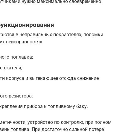
датчиками нужно максимально своевременно
функционирования
аются в неправильных показателях, поломки
их неисправностях:
ного поплавка;
ержателя;
ти корпуса и вытекающее отсюда снижение
го резистора;
 крепления прибора к топливному баку.
етичности, устройство по контролю, при полном
вень топлива. При достаточно сильной потере