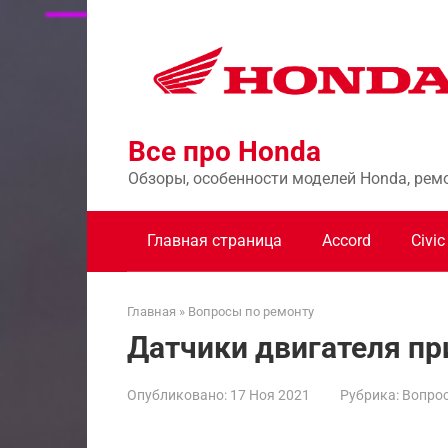
Перейти
к
контенту
Все про Honda
Обзоры, особенности моделей Honda, рем
Главная страница
Accord
Civic
Главная
»
Вопросы по ремонту
Датчики двигателя пр
Опубликовано:
17 Ноя 2021
Рубрика:
Вопрос