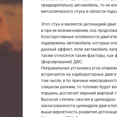
предварительно автомобиль, то не и
металлического стука в области подк
Этот стук и является детонацией дви
и при ее возникновении, она продолжа
Конструктивные особенности двигате
подвержены автомобили, которые ос
данный эффект, если автомобиль за
также относятся такие факторы, как
(форсирование) ДВС.
Неправильная установка угла опереж
встречается на карбюраторных двигат
том числе, и по причине неисправност
слишком ранним, то топливо будет в
поршень достигнет верхней мертвой т
Высокая степень сжатия в цилиндрах 
закоксованности цилиндров двигателя
выше вероятность развития детонаци