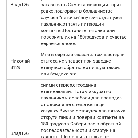
Влад126
заказывать.Сам втягивающий горит
редко,подгорают в большинстве
случаев “пяточки”внутри-тогда нужен
паяльник,отпаять питающии
контакты.Подточить пяточки или
повернуть их на 180градусов и счастье
вернется вновь.
Мне в сервизе сказали. там шестерни
Николай
статора не упевает при заводке
8129
втянуться обратно вот и шум такой.
или бендикс это.
сними стартер,отсоедини
втягивающий. Потом аккуратно
паяльником освободи два проводка
от олова и не спеша вытащи
катушку.Внутри останутся два пяточка-
открути гайки и поверни контакты на
180 градусов.Собери все в обратной
последовательности и стартуй на
Влад126
радость. Шестерни которые не