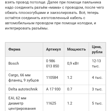
взять провод потолще. Далее при помощи паяльника
надо соединить разъём «мама» с проводом, после чего
обжать плоскогубцами и заизолировать. Всё, теперь
остаётся соединить изготовленный кабель с
автомобильным проводом при помощи колодки, и
интегрировать разъёмы.
Цена,
Фирма
Артикул
Мощность
рубли
0 986
12-13
Bosch
0,9 кВт
013 850
тыс.
Cargo, 66 мм
110584
1.2
4 тыс.
фланец, 9 зубцов
Delta autotechnik
A 17 930
0.7
3 тыс.
EAI, 62 мм
диаметр
11625
1.2
5 тыс.
центрирования