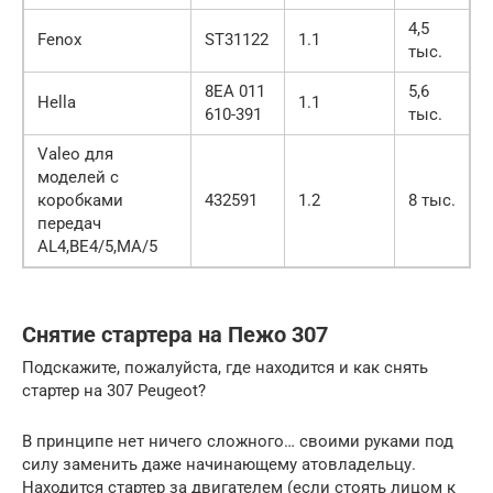
4,5
Fenox
ST31122
1.1
тыс.
8EA 011
5,6
Hella
1.1
610-391
тыс.
Valeo для
моделей с
коробками
432591
1.2
8 тыс.
передач
AL4,BE4/5,MA/5
Снятие стартера на Пежо 307
Подскажите, пожалуйста, где находится и как снять
стартер на 307 Peugeot?
В принципе нет ничего сложного… своими руками под
силу заменить даже начинающему атовладельцу.
Находится стартер за двигателем (если стоять лицом к