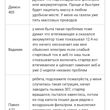
или аккумулятором. Проще и быстрее
Димон
будет зацепить массу в любом
405
удобном месте. У меня на газели уже
пять массовых проводов
у меня была такая проблема тоже
думал что втягивающее а оказался
аккумулятор тоже показывал 12.4 но
это ничего неозначает.как мне
Вадимм
обьяснил электрик если слабый
стартовый ток в акб.то наш пыж
отказываеться включать стартер вот
втягиваючее и щёлкает.заменил акб.и
уже 2 недели никаких проблем
ребята, подскажите пожалуйста, у меня
случилась такая ситуация, начал
заводить пыжика 307, стартер
вращался, пытался завестись, потом
из под капота пошел дым рядом с
Павел
воздушным фильтром. я выключил