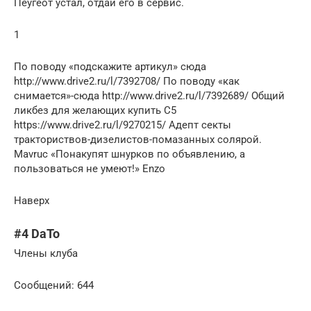
Пеугеот устал, отдай его в сервис.
1
По поводу «подскажите артикул» сюда
http://www.drive2.ru/l/7392708/ По поводу «как
снимается»-сюда http://www.drive2.ru/l/7392689/ Общий
ликбез для желающих купить С5
https://www.drive2.ru/l/9270215/ Адепт секты
тракториствов-дизелистов-помазанных солярой.
Mavruc «Понакупят шнурков по объявлению, а
пользоваться не умеют!» Enzo
Наверх
#4 DaTo
Члены клуба
Cообщений: 644