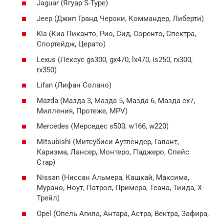
Jaguar (Ягуар S-Type)
Jeep (Джип Гранд Чероки, Коммандер, Либерти)
Kia (Киа Пиканто, Рио, Сид, Соренто, Спектра,
Спортейдж, Церато)
Lexus (Лексус gs300, gx470, lx470, is250, rx300,
rx350)
Lifan (Лифан Солано)
Mazda (Мазда 3, Мазда 5, Мазда 6, Мазда cx7,
Милления, Протеже, MPV)
Mercedes (Мерседес s500, w166, w220)
Mitsubishi (Митсубиси Аутлендер, Галант,
Каризма, Лансер, Монтеро, Паджеро, Спейс
Стар)
Nissan (Ниссан Альмера, Кашкай, Максима,
Мурано, Ноут, Патрол, Примера, Теана, Тиида, Х-
Трейл)
Opel (Опель Агила, Антара, Астра, Вектра, Зафира,