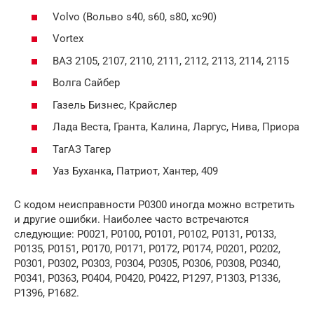
Volvo (Вольво s40, s60, s80, xc90)
Vortex
ВАЗ 2105, 2107, 2110, 2111, 2112, 2113, 2114, 2115
Волга Сайбер
Газель Бизнес, Крайслер
Лада Веста, Гранта, Калина, Ларгус, Нива, Приора
ТагАЗ Тагер
Уаз Буханка, Патриот, Хантер, 409
С кодом неисправности Р0300 иногда можно встретить
и другие ошибки. Наиболее часто встречаются
следующие: P0021, P0100, P0101, P0102, P0131, P0133,
P0135, P0151, P0170, P0171, P0172, P0174, P0201, P0202,
P0301, P0302, P0303, P0304, P0305, P0306, P0308, P0340,
P0341, P0363, P0404, P0420, P0422, P1297, P1303, P1336,
P1396, P1682.