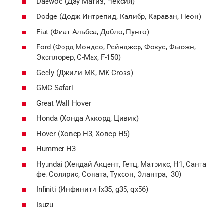
Daewoo (Дэу Матиз, Нексия)
Dodge (Додж Интрепид, Калибр, Караван, Неон)
Fiat (Фиат Альбеа, Добло, Пунто)
Ford (Форд Мондео, Рейнджер, Фокус, Фьюжн,
Эксплорер, C-Max, F-150)
Geely (Джили МК, MK Cross)
GMC Safari
Great Wall Hover
Honda (Хонда Аккорд, Цивик)
Hover (Ховер Н3, Ховер Н5)
Hummer H3
Hyundai (Хендай Акцент, Гетц, Матрикс, Н1, Санта
фе, Солярис, Соната, Туксон, Элантра, i30)
Infiniti (Инфинити fx35, g35, qx56)
Isuzu