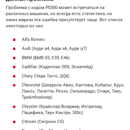
Проблема с кодом P0300 может встречаться на
различных машинах, но всегда есть статистика, на
каких марках эта ошибка присутствует чаще. Вот список
некоторых из них:
Alfa Romeo
Audi (Ауди а4, Ауди а6, Ауди q7)
BMW (БМВ Х5, E39, E46)
Cadillac (Кадиллак SRX, Эскалейд)
Chery (Чери Тигго, QQ6)
Chevrolet (Шевроле Авео, Каптива, Кобальт, Круз,
Ланос, Лачетти, Реззо, Сильверадо, Спарк, Тахо,
Трейлблейзер)
Chrysler (Крайслер Вояджер, Интрепид,
Пацифика, Таун Кантри, 300c)
Citroen (Ситроен С5)