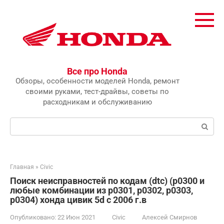
Перейти
к
контенту
Все про Honda
Обзоры, особенности моделей Honda, ремонт
своими руками, тест-драйвы, советы по
расходникам и обслуживанию
Поиск:
Главная
»
Civic
Поиск неисправностей по кодам (dtc) (p0300 и
любые комбинации из p0301, p0302, p0303,
p0304) хонда цивик 5d с 2006 г.в
Опубликовано:
22 Июн 2021
Civic
Алексей Смирнов