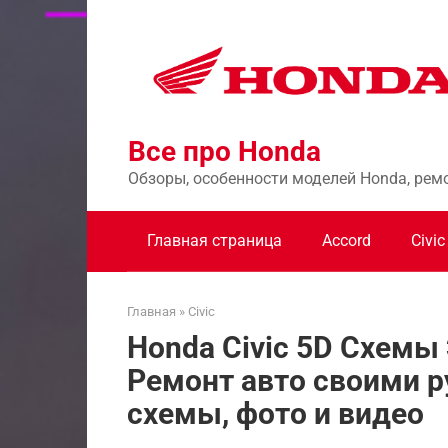
Перейти
к
контенту
Все про Honda
Обзоры, особенности моделей Honda, рем
Главная страница
Accord
Civic
Главная
»
Civic
Honda Civic 5D Схемы
Ремонт авто своими р
схемы, фото и видео