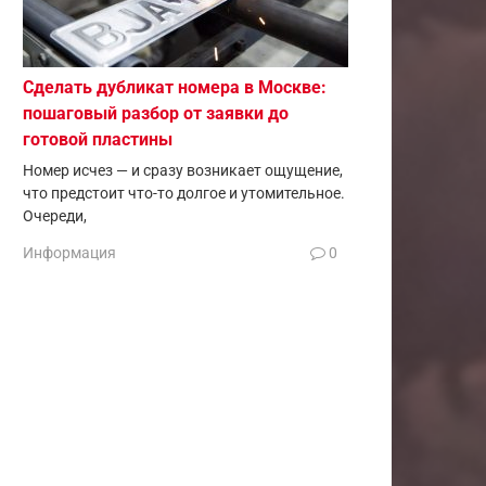
Сделать дубликат номера в Москве:
пошаговый разбор от заявки до
готовой пластины
Номер исчез — и сразу возникает ощущение,
что предстоит что-то долгое и утомительное.
Очереди,
Информация
0