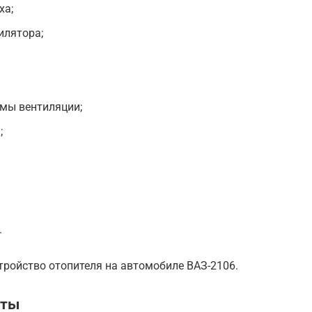
ха;
илятора;
емы вентиляции;
;
.
тройство отопителя на автомобиле ВАЗ-2106.
оты