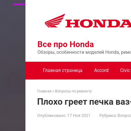
Перейти
к
контенту
Все про Honda
Обзоры, особенности моделей Honda, рем
Главная страница
Accord
Civic
Главная
»
Вопросы по ремонту
Плохо греет печка ваз
Опубликовано:
17 Ноя 2021
Рубрика:
Вопрос