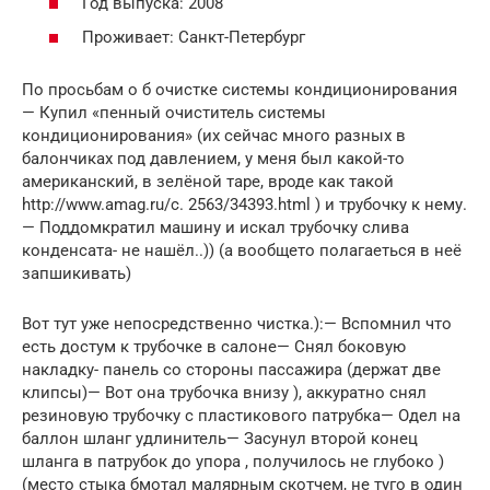
Год выпуска: 2008
Проживает: Санкт-Петербург
По просьбам о б очистке системы кондиционирования
— Купил «пенный очиститель системы
кондиционирования» (их сейчас много разных в
балончиках под давлением, у меня был какой-то
американский, в зелёной таре, вроде как такой
http://www.amag.ru/c. 2563/34393.html ) и трубочку к нему.
— Поддомкратил машину и искал трубочку слива
конденсата- не нашёл..)) (а вообщето полагаеться в неё
запшикивать)
Вот тут уже непосредственно чистка.):— Вспомнил что
есть достум к трубочке в салоне— Снял боковую
накладку- панель со стороны пассажира (держат две
клипсы)— Вот она трубочка внизу ), аккуратно снял
резиновую трубочку с пластикового патрубка— Одел на
баллон шланг удлинитель— Засунул второй конец
шланга в патрубок до упора , получилось не глубоко )
(место стыка бмотал малярным скотчем, не туго в один