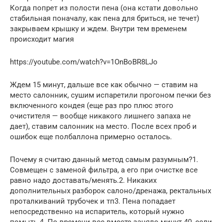
Когда попрет из полости пена (она кстати довольно
стабильная поначалу, как пена для бриться, не течет)
закрываем крышку и ждем. Внутри тем временем
происходит магия
https://youtube.com/watch?v=1OnBoBR8LJo
Ждем 15 минут, дальше все как обычно — ставим на
место салонник, сушим испаретили прогоном печки без
включенного кондея (еще раз про плюс этого
очистителя — вообще никакого лишнего запаха не
дает), ставим салонник на место. После всех проб и
ошибок еще полбаллона примерно осталось.
Почему я считаю данный метод самым разумным?1.
Совмещен с заменой фильтра, а его при очистке все
равно надо доставать/менять.2. Никаких
дополнительных разборок салоно/дренажа, ректальных
проталкиваний трубочек и тп3. Пена попадает
непосредственно на испаритель, который нужно