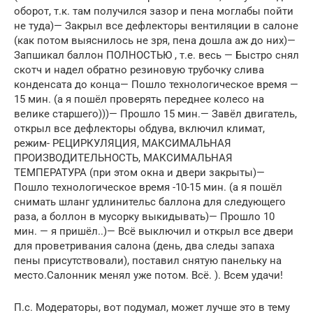
оборот, т.к. там получился зазор и пена моглабы пойти
не туда)— Закрыл все дефлекторы вентиляции в салоне
(как потом выяснилось не зря, пена дошла аж до них)—
Запшикал баллон ПОЛНОСТЬЮ , т.е. весь — Быстро снял
скотч и надел обратно резиновую трубочку слива
конденсата до конца— Пошло технологическое время —
15 мин. (а я пошёл проверять переднее колесо на
велике старшего)))— Прошло 15 мин.— Завёл двигатель,
открыл все дефлекторы обдува, включил климат,
режим- РЕЦИРКУЛЯЦИЯ, МАКСИМАЛЬНАЯ
ПРОИЗВОДИТЕЛЬНОСТЬ, МАКСИМАЛЬНАЯ
ТЕМПЕРАТУРА (при этом окна и двери закрыты)—
Пошло технологическое время -10-15 мин. (а я пошёл
снимать шланг удлинительс баллона для следующего
раза, а боллон в мусорку выкидывать)— Прошло 10
мин. — я пришёл..)— Всё выключил и открыл все двери
для проветривания салона (день, два следы запаха
пены присутствовали), поставил снятую панельку на
место.Салонник менял уже потом. Всё. ). Всем удачи!
П.с. Модераторы, вот подумал, может лучше это в тему