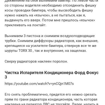
Движением на себя вынимаем бампер. По левой части
со стороны водителя необходимо отсоединить фишку
косы проводки бампера, чтобы высвободить фишку
нужно нажать на «язычок», а не пытаться, как я,
выдвинуть его вверх. Потом мне пришлось «язычок»
приклеивать на локтайт.
Вынимаем 3 пистона и снимаем воздухоподводящие
трубки. Снимаем диффузоры радиаторов, как внешние,
крепящиеся на усилителе бампера, отвернув все те же
шурупы TORX 30 , так и внутренние, на защелках.
Сверху радиаторов наклеен поролон.
Чистка Испарителя Кондиционера Форд Фокус
3
https://youtube.com/watch?v=ynCQjn1M07s
Его снять проблематично, придется его нежно срезать
прям по грани радиатора кондиционера, часть которая
наклеена на радиатор ДВС не трогайте. Далее, налить в