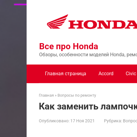
Перейти
к
контенту
Все про Honda
Обзоры, особенности моделей Honda, рем
Главная страница
Accord
Civic
Главная
»
Вопросы по ремонту
Как заменить лампочк
Опубликовано:
17 Ноя 2021
Рубрика:
Вопрос