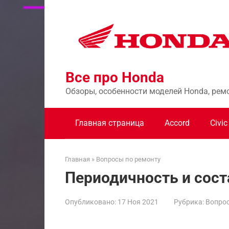
Перейти
к
контенту
Все про Honda
Обзоры, особенности моделей Honda, рем
Главная страница
Accord
Civic
Главная
»
Вопросы по ремонту
Периодичность и соста
Опубликовано:
17 Ноя 2021
Рубрика:
Вопрос