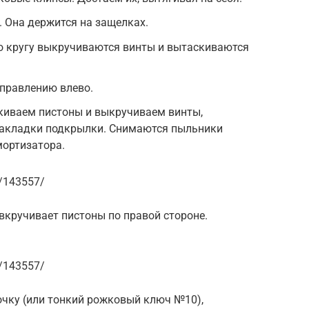
 Она держится на защелках.
о кругу выкручиваются винты и вытаскиваются
аправлению влево.
скиваем пистоны и выкручиваем винты,
акладки подкрылки. Снимаются пыльники
мортизатора.
n/143557/
 вкручивает пистоны по правой стороне.
n/143557/
очку (или тонкий рожковый ключ №10),