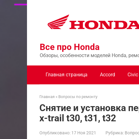
Перейти
к
контенту
Все про Honda
Обзоры, особенности моделей Honda, рем
Главная страница
Accord
Civic
Главная
»
Вопросы по ремонту
Снятие и установка пе
x-trail t30, t31, t32
Опубликовано:
17 Ноя 2021
Рубрика:
Вопрос