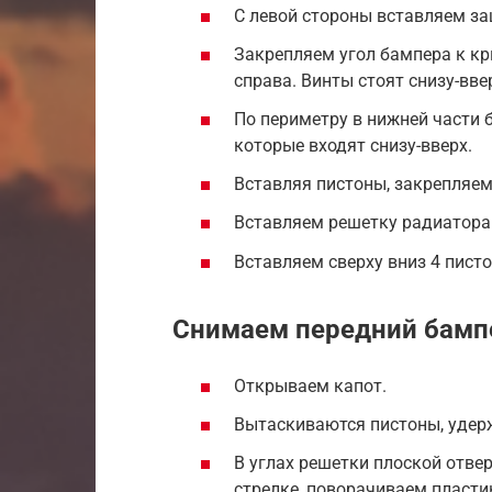
С левой стороны вставляем защ
Закрепляем угол бампера к кр
справа. Винты стоят снизу-вв
По периметру в нижней части 
которые входят снизу-вверх.
Вставляя пистоны, закрепляе
Вставляем решетку радиатора
Вставляем сверху вниз 4 писто
Снимаем передний бампер
Открываем капот.
Вытаскиваются пистоны, удер
В углах решетки плоской отвер
стрелке, поворачиваем пласти