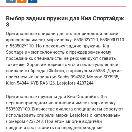
Выбор задних пружин для Киа Спортэйдж
3
Оригинальные спирали для полноприводной версии
кроссовера имеют маркировку: 553502Y120, 553503U110
и 553502Y110. Но поскольку задние пружины Kia
Sportage имеют склонность к преждевременному
проседанию, специалисты не рекомендуют ставить
такие же. Хорошим вариантом считаются усиленные
спирали от бренда «Фобос», с артикулом 55353. Другие
приемлемые варианты: Sachs 994282, Monroe SP3935,
Kilen 54844, KYB RA6126, Lesjofors 4237244.
Оригинальные пружины для Киа Спортэйдж 3 в
переднеприводном исполнении имеют маркировку
553502Y100. В качестве аналога специалисты советуют
использовать спирали марки Lesjofors с каталожным
номером 4237243. При этом многие водители
предпочитают ставить на переднеприводные