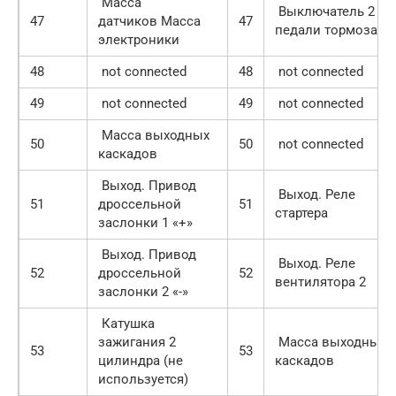
Масса
Выключатель 2
47
датчиков Масса
47
педали тормоза
электроники
48
not connected
48
not connected
49
not connected
49
not connected
Масса выходных
50
50
not connected
каскадов
Выход. Привод
Выход. Реле
51
дроссельной
51
стартера
заслонки 1 «+»
Выход. Привод
Выход. Реле
52
дроссельной
52
вентилятора 2
заслонки 2 «-»
Катушка
зажигания 2
Масса выходных
53
53
цилиндра (не
каскадов
используется)