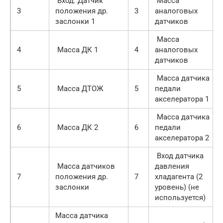
Вход. Датчик
Масса
3
положения др.
3
аналоговых
заслонки 1
датчиков
Масса
4
Масса ДК 1
4
аналоговых
датчиков
Масса датчика
5
Масса ДТОЖ
5
педали
акселератора 1
Масса датчика
6
Масса ДК 2
6
педали
акселератора 2
Вход датчика
Масса датчиков
давления
7
положения др.
7
хладагента (2
заслонки
уровень) (не
используется)
Масса датчика