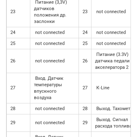
Питание (3,3V)
датчиков
23
23
not connected
положения др.
заслонки
24
not connected
24
not connected
25
not connected
25
not connected
Питание (3.3V)
26
not connected
26
датчика педали
акселератора 2
Вход. Датчик
температуры
27
27
К‑Line
впускного
воздуха
28
not connected
28
Выход. Тахометр
Выход. Сигнал
29
not connected
29
расхода топлива
Вход. Датчик