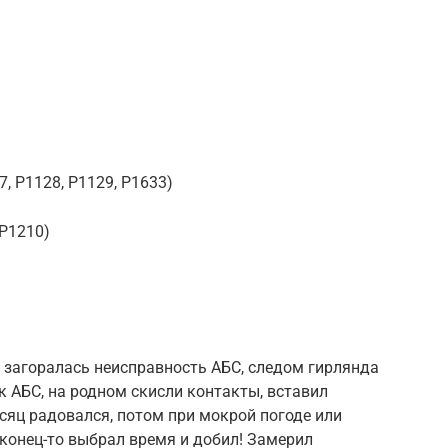
, P1128, P1129, P1633)
(P1210)
 загоралась неисправность АБС, следом гирлянда
к АБС, на родном скисли контакты, вставил
есяц радовался, потом при мокрой погоде или
аконец-то выбрал время и добил! Замерил