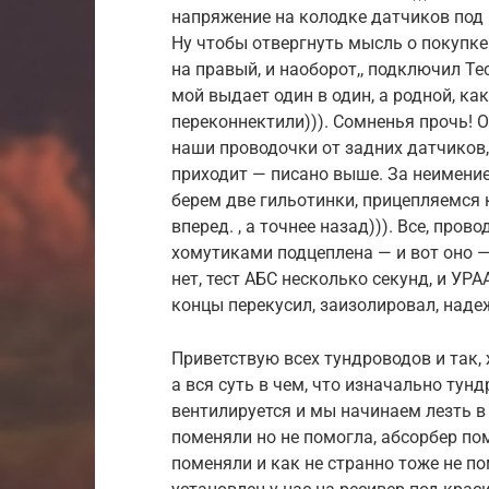
напряжение на колодке датчиков под к
Ну чтобы отвергнуть мысль о покупке
на правый, и наоборот,, подключил Te
мой выдает один в один, а родной, ка
переконнектили))). Сомненья прочь! 
наши проводочки от задних датчиков, и
приходит — писано выше. За неимением
берем две гильотинки, прицепляемся 
вперед. , а точнее назад))). Все, пр
хомутиками подцеплена — и вот оно —
нет, тест АБС несколько секунд, и УР
концы перекусил, заизолировал, наде
Приветствую всех тундроводов и так,
а вся суть в чем, что изначально тунд
вентилируется и мы начинаем лезть в 
поменяли но не помогла, абсорбер по
поменяли и как не странно тоже не пом