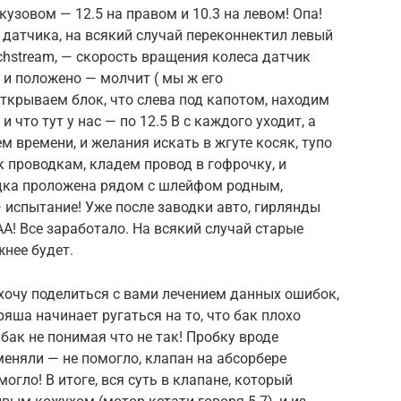
узовом — 12.5 на правом и 10.3 на левом! Опа!
 датчика, на всякий случай переконнектил левый
chstream, — скорость вращения колеса датчик
к и положено — молчит ( мы ж его
Открываем блок, что слева под капотом, находим
 что тут у нас — по 12.5 В с каждого уходит, а
 времени, и желания искать в жгуте косяк, тупо
к проводкам, кладем провод в гофрочку, и
оводка проложена рядом с шлейфом родным,
 испытание! Уже после заводки авто, гирлянды
ААА! Все заработало. На всякий случай старые
жнее будет.
 хочу поделиться с вами лечением данных ошибок,
ряша начинает ругаться на то, что бак плохо
бак не понимая что не так! Пробку вроде
меняли — не помогло, клапан на абсорбере
огло! В итоге, вся суть в клапане, который