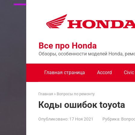
Перейти
к
контенту
Все про Honda
Обзоры, особенности моделей Honda, рем
Главная страница
Accord
Civic
Главная
»
Вопросы по ремонту
Коды ошибок toyota
Опубликовано:
17 Ноя 2021
Рубрика:
Вопрос