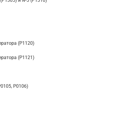
(P1305) и №3 (P1310)
ератора (P1120)
ератора (P1121)
0105, P0106)