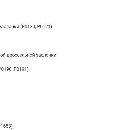
аслонки (P0120, P0121)
ой дроссельной заслонки
P0190, P0191)
P1653)