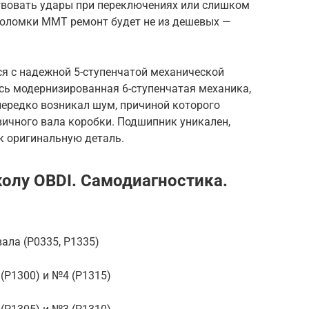
твовать удары при переключениях или слишком
 поломки ММТ ремонт будет не из дешевых —
лся с надежной 5-ступенчатой механической
сь модернизированная 6-ступенчатая механика,
м нередко возникал шум, причиной которого
ичного вала коробки. Подшипник уникален,
к оригинальную деталь.
колу OBDI. Самодиагностика.
ала (P0335, P1335)
(P1300) и №4 (P1315)