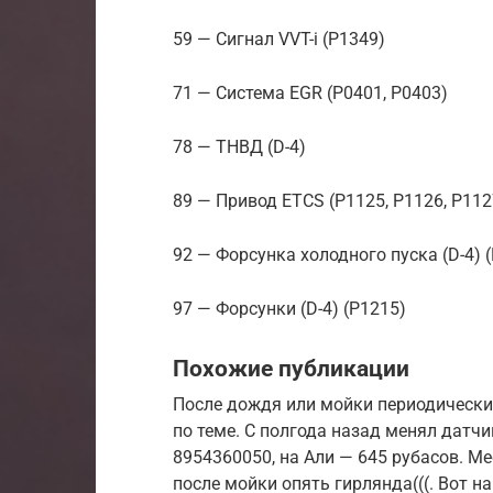
59 — Сигнал VVT-i (P1349)
71 — Система EGR (P0401, P0403)
78 — ТНВД (D-4)
89 — Привод ETCS (P1125, P1126, P1127
92 — Форсунка холодного пуска (D-4) 
97 — Форсунки (D-4) (P1215)
Похожие публикации
После дождя или мойки периодически
по теме. С полгода назад менял датчи
8954360050, на Али — 645 рубасов. М
после мойки опять гирлянда(((. Вот н