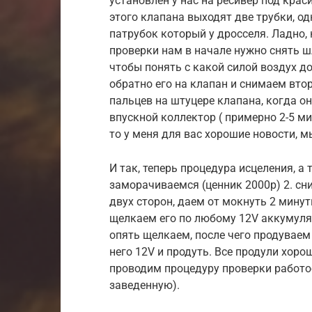
установлен у нас на ресивер под крас
этого клапана выходят две трубки, од
патрубок который у дросселя. Ладно,
проверки нам в начале нужно снять шл
чтобы понять с какой силой воздух д
обратно его на клапан и снимаем вто
пальцев на штуцере клапана, когда он
впускной коллектор ( примерно 2-5 мин
то у меня для вас хорошие новости, м
И так, теперь процедура исцеления, а 
заморачиваемся (ценник 2000р) 2. сни
двух сторон, даем от мокнуть 2 мину
щелкаем его по любому 12V аккумулят
опять щелкаем, после чего продуваем 
него 12V и продуть. Все продули хоро
проводим процедуру проверки работо
заведенную).