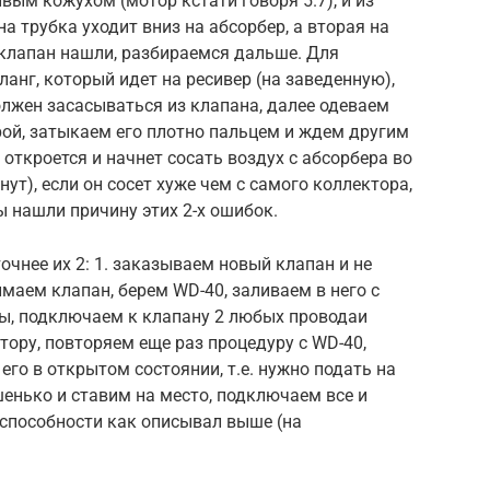
ивым кожухом (мотор кстати говоря 5.7), и из
на трубка уходит вниз на абсорбер, а вторая на
 клапан нашли, разбираемся дальше. Для
анг, который идет на ресивер (на заведенную),
олжен засасываться из клапана, далее одеваем
рой, затыкаем его плотно пальцем и ждем другим
 откроется и начнет сосать воздух с абсорбера во
ут), если он сосет хуже чем с самого коллектора,
ы нашли причину этих 2-х ошибок.
точнее их 2: 1. заказываем новый клапан и не
маем клапан, берем WD-40, заливаем в него с
ты, подключаем к клапану 2 любых проводаи
ору, повторяем еще раз процедуру с WD-40,
его в открытом состоянии, т.е. нужно подать на
шенько и ставим на место, подключаем все и
способности как описывал выше (на