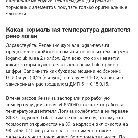
сцепление на спуске. Рекомендуем для ремонта
тормозных элементов покупать только оригинальные
запчасти.
Какая нормальная температура двигателя
рено логан
Здравствуйте. Редакция журнала logan-news.ru
представляет дайджест самых интересных тем форума
logan-club.ru за 2 ноября. Для всех кто сомневается
какие зазоры нужно делать клапанам Loki привел
цифры. Запомнить как букварь: машина на бензине —
0,15 (впуск) 0,25 (выпуск), на газу — 0,1-0,2, машины с
замененным распредвалом ДМП-5 — 0,15-0,15.
В теме расход бензина заспорили про рабочую
температуру двигателя. vit551040 сказал, что рабочая
температура двигателя Логана колеблется в интервале
80-87 градусов. Loki с ним не согласился, потому что
термостат открывается на 89, а карлсон включается на
98. vit551040 же упирал на то, что именно такие
значения у него показывает бортовой компьютер. По