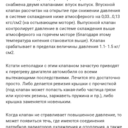
снабжена двумя клапанами: впуск выпуск. Впускной
клапан рассчитан на открытие при снижении давления
в системе охлаждения ниже атмосферного на 0,03…0,13
кгс/см2 (на остывающем моторе). Выпускной клапан
контролирует давление в системе охлаждения выше
атмосферного на горячем моторе (благодаря этому
температура кипения становится выше). Клапан
срабатывает в пределах величины давления 1.1- 1.5 кг/
см2.
Кстати неполадки с этим клапаном зачастую приводят
к перегреву двигателя автомобиля со всеми
вытекающими последствиями. Лечится это достаточно
просто. Либо делается ревизия крышки с прочисткой
(под клапан может попасть какая-либо частица грязи
или кусочек резины, заржаветь пружина и пр.), либо
крышка заменяется новеньким.
Когда клапан не стравливает повышенное давление, то
может появиться течь, где имеются соединения
патрубков радиаторов охлаждения и отопления, а также