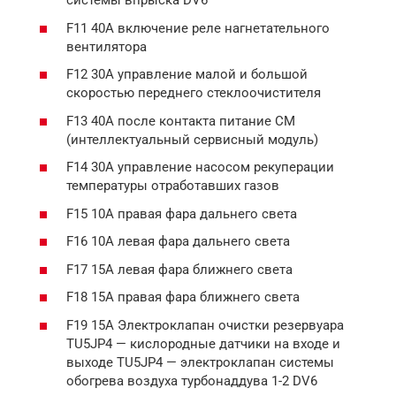
системы впрыска DV6
F11 40A включение реле нагнетательного
вентилятора
F12 30A управление малой и большой
скоростью переднего стеклоочистителя
F13 40A после контакта питание СМ
(интеллектуальный сервисный модуль)
F14 30A управление насосом рекуперации
температуры отработавших газов
F15 10A правая фара дальнего света
F16 10A левая фара дальнего света
F17 15A левая фара ближнего света
F18 15A правая фара ближнего света
F19 15A Электроклапан очистки резервуара
TU5JP4 — кислородные датчики на входе и
выходе TU5JP4 — электроклапан системы
обогрева воздуха турбонаддува 1-2 DV6