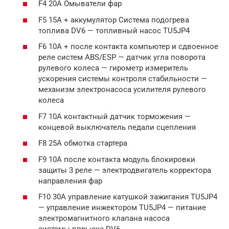
F4 20A Омыватели фар
F5 15A + аккумулятор Система подогрева
топлива DV6 — топливный насос TU5JP4
F6 10A + после контакта компьютер и сдвоенное
реле систем ABS/ESP — датчик угла поворота
рулевого колеса — гирометр измеритель
ускорения системы контроля стабильности —
механизм электронасоса усилителя рулевого
колеса
F7 10A контактный датчик торможения —
концевой выключатель педали сцепления
F8 25A обмотка стартера
F9 10A после контакта модуль блокировки
защиты 3 реле — электродвигатель корректора
направления фар
F10 30A управление катушкой зажигания TU5JP4
— управление инжектором TU5JP4 — питание
электромагнитного клапана насоса