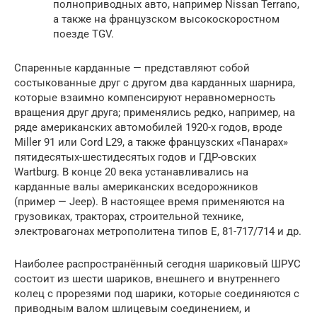
полноприводных авто, например Nissan Terrano,
а также на французском высокоскоростном
поезде TGV.
Спаренные карданные — представляют собой
состыкованные друг с другом два карданных шарнира,
которые взаимно компенсируют неравномерность
вращения друг друга; применялись редко, например, на
ряде американских автомобилей 1920-х годов, вроде
Miller 91 или Cord L29, а также французских «Панарах»
пятидесятых-шестидесятых годов и ГДР-овских
Wartburg. В конце 20 века устанавливались на
карданные валы американских вседорожников
(пример — Jeep). В настоящее время применяются на
грузовиках, тракторах, строительной технике,
электровагонах метрополитена типов Е, 81-717/714 и др.
Наиболее распространённый сегодня шариковый ШРУС
состоит из шести шариков, внешнего и внутреннего
колец с прорезями под шарики, которые соединяются с
приводным валом шлицевым соединением, и