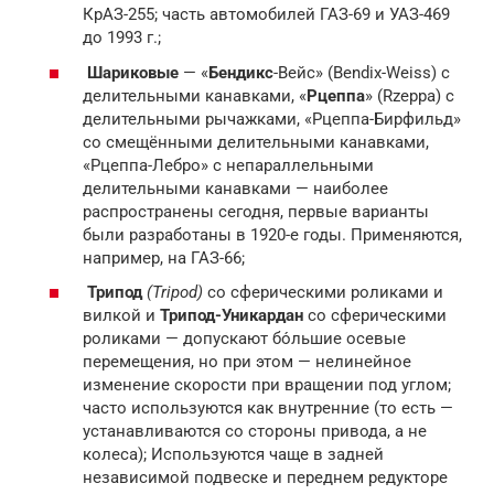
КрАЗ-255; часть автомобилей ГАЗ-69 и УАЗ-469
до 1993 г.;
Шариковые
— «
Бендикс
-Вейс» (Bendix-Weiss) с
делительными канавками, «
Рцеппа
» (Rzeppa) с
делительными рычажками, «Рцеппа-Бирфильд»
со смещёнными делительными канавками,
«Рцеппа-Лебро» с непараллельными
делительными канавками — наиболее
распространены сегодня, первые варианты
были разработаны в 1920-е годы. Применяются,
например, на ГАЗ-66;
Трипод
(Tripod)
со сферическими роликами и
вилкой и
Трипод-Уникардан
со сферическими
роликами — допускают бо́льшие осевые
перемещения, но при этом — нелинейное
изменение скорости при вращении под углом;
часто используются как внутренние (то есть —
устанавливаются со стороны привода, а не
колеса); Используются чаще в задней
независимой подвеске и переднем редукторе