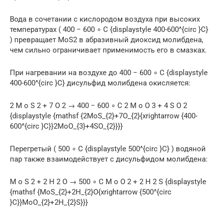
Вода в сочетании с кислородом воздуха при высоких
температурах ( 400 − 600 ∘ C {displaystyle 400-600^{circ }C}
) превращает MoS2 в абразивный диоксид молибдена,
чем сильно ограничивает применимость его в смазках.
При нагревании на воздухе до 400 − 600 ∘ C {displaystyle
400-600^{circ }C} дисульфид молибдена окисляется:
2 M o S 2 + 7 O 2 → 400 − 600 ∘ C 2 M o O 3 + 4 S O 2
{displaystyle {mathsf {2MoS_{2}+7O_{2}{xrightarrow {400-
600^{circ }C}}2MoO_{3}+4SO_{2}}}}
Перегретый ( 500 ∘ C {displaystyle 500^{circ }C} ) водяной
пар также взаимодействует с дисульфидом молибдена:
M o S 2 + 2 H 2 O → 500 ∘ C M o O 2 + 2 H 2 S {displaystyle
{mathsf {MoS_{2}+2H_{2}O{xrightarrow {500^{circ
}C}}MoO_{2}+2H_{2}S}}}