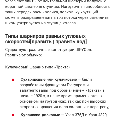
через сателлиты от центральной шестерни полуоси к
коронной шестерне ступицы. Нагрузочная способность
таких передач очень велика, поскольку крутящий
момент распределяется на три потока через сателлиты
и концентрируется на ступице колеса.
Типы шарниров равных угловых
скоростей[править | править код]
Существуют различные конструкции ШРУСов.
Различают обычно:
Кулачковый шарнир типа «Тракта»
Сухариковые
или
кулачковые
— были
разработаны французом Грегуаром и
запатентованы под обозначением «Тракта» в
начале 1920-х, в наше время применяются в
основном на грузовиках, так как при высоких
скоростях вращения вала склонны к перегреву;
Кулачково-дисковые
— Урал-375Д и Урал-4320,