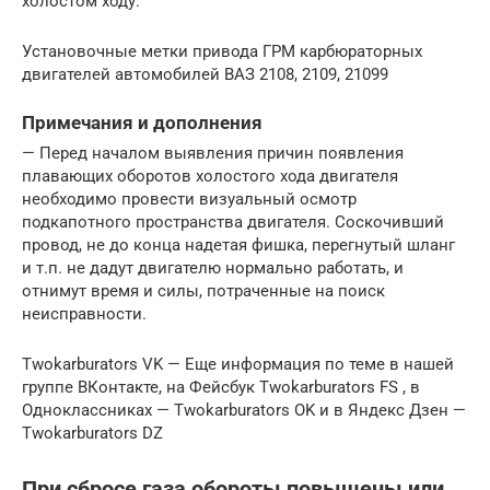
холостом ходу.
Установочные метки привода ГРМ карбюраторных
двигателей автомобилей ВАЗ 2108, 2109, 21099
Примечания и дополнения
— Перед началом выявления причин появления
плавающих оборотов холостого хода двигателя
необходимо провести визуальный осмотр
подкапотного пространства двигателя. Соскочивший
провод, не до конца надетая фишка, перегнутый шланг
и т.п. не дадут двигателю нормально работать, и
отнимут время и силы, потраченные на поиск
неисправности.
Twokarburators VK — Еще информация по теме в нашей
группе ВКонтакте, на Фейсбук Twokarburators FS , в
Одноклассниках — Twokarburators OK и в Яндекс Дзен —
Twokarburators DZ
При сбросе газа обороты повышены или