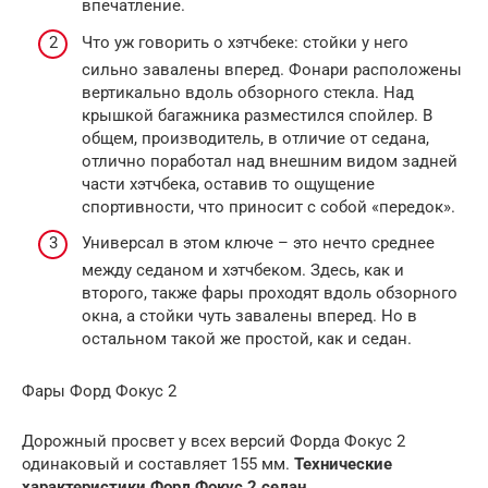
впечатление.
Что уж говорить о хэтчбеке: стойки у него
сильно завалены вперед. Фонари расположены
вертикально вдоль обзорного стекла. Над
крышкой багажника разместился спойлер. В
общем, производитель, в отличие от седана,
отлично поработал над внешним видом задней
части хэтчбека, оставив то ощущение
спортивности, что приносит с собой «передок».
Универсал в этом ключе – это нечто среднее
между седаном и хэтчбеком. Здесь, как и
второго, также фары проходят вдоль обзорного
окна, а стойки чуть завалены вперед. Но в
остальном такой же простой, как и седан.
Фары Форд Фокус 2
Дорожный просвет у всех версий Форда Фокус 2
одинаковый и составляет 155 мм.
Технические
характеристики Форд Фокус 2 седан