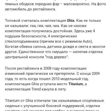
темных ободков передних фар – маловероятно. На фото
автомобиль до рестайлинга.
Топовой считалась комплектация
Ghia
. Как ее только
не называли: гиа, гия, чия, чиа. Как не назови
комплектация получилась достойная. Здесь уже 4
подушки безопасности, 4 электрических
стеклоподъемника (причем все с режимом Auto),
богатая обивка салона, датчики дождя и света и многое
другое. Единственное что смущало — нелепая отделка
центральной консоли “под дерево”.
После рестайлинга в 2008 году комплектации
изменений практически не претерпели. С конца 2009
года, то есть когда пошел 2010 модельный год,
комплектация Ghia уступила место
Titanium
, а
комплектация Trend канула в лету.
Titanium от Ghia отличали так называемые спортивные
сиденья с улучшенной боковой поддержкой, отделка
центральной консоли под карбон, а снаружи темные