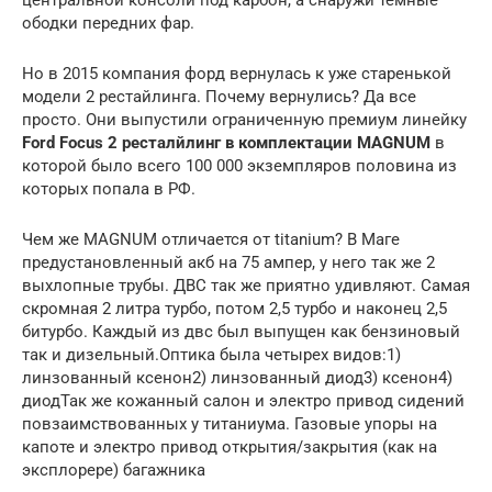
ободки передних фар.
Но в 2015 компания форд вернулась к уже старенькой
модели 2 рестайлинга. Почему вернулись? Да все
просто. Они выпустили ограниченную премиум линейку
Ford Focus 2 ресталйлинг в комплектации MAGNUM
в
которой было всего 100 000 экземпляров половина из
которых попала в РФ.
Чем же MAGNUM отличается от titanium? В Маге
предустановленный акб на 75 ампер, у него так же 2
выхлопные трубы. ДВС так же приятно удивляют. Самая
скромная 2 литра турбо, потом 2,5 турбо и наконец 2,5
битурбо. Каждый из двс был выпущен как бензиновый
так и дизельный.Оптика была четырех видов:1)
линзованный ксенон2) линзованный диод3) ксенон4)
диодТак же кожанный салон и электро привод сидений
повзаимствованных у титаниума. Газовые упоры на
капоте и электро привод открытия/закрытия (как на
эксплорере) багажника