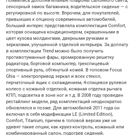
Появились дополнительные плафоны салонного света,
сенсорный замок багажника; водительское сиденье — с
регулировкой по высоте. Впрочем, для покупателей,
привыкших к опциону современных автомобилей,
больший интерес представляла комплектация Comfort,
которая оснащена кондиционером, окрашенными в
цвет кузова молдингами, дверными ручками и
зеркалами, улучшенной отделкой интерьера. За доплату
в комплектации Trend можно было получить
противотуманные фары, хромированную решетку
радиатора, бортовой компьютер, трехспицевый
спортивный руль, обтянутый кожей. В топовом Focus
Ghia — электропривод зеркал и всех стекол,
перчаточный ящик с охлаждением, 4-спицевое рулевое
колесо с кожаной отделкой, кожаная отделка рычага
КПП, подсветка в зоне ног и т.д. В 2008 году проведен
рестайлинг модели, ряд комплектаций неоднократно
обновлялся и позже. Для автомобилей 2011 года он
включал в себя модификации LE (Limited Edition),
Comfort, Titanium, причем в топовой версии уже не
удивят такие опции, как круиз-контроль, кожаный или
комбинированный салон, подогрев сидений,