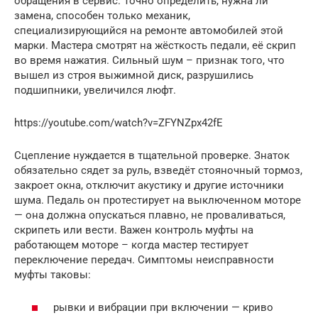
обращения в сервис. Точно определить, нужна ли
замена, способен только механик,
специализирующийся на ремонте автомобилей этой
марки. Мастера смотрят на жёсткость педали, её скрип
во время нажатия. Сильный шум – признак того, что
вышел из строя выжимной диск, разрушились
подшипники, увеличился люфт.
https://youtube.com/watch?v=ZFYNZpx42fE
Сцепление нуждается в тщательной проверке. Знаток
обязательно сядет за руль, взведёт стояночный тормоз,
закроет окна, отключит акустику и другие источники
шума. Педаль он протестирует на выключенном моторе
— она должна опускаться плавно, не проваливаться,
скрипеть или вести. Важен контроль муфты на
работающем моторе – когда мастер тестирует
переключение передач. Симптомы неисправности
муфты таковы:
рывки и вибрации при включении — криво