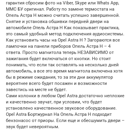
гарантия сбросим фото на Viber, Skype или Whats App,
ММС БУ оригинал. Работу по замене термостата на
Опель Астра Н можно считать успешно завершенной.
Снятие и установка обшивки передней двери на
автомобиле
Опель
Астра Н Как показывает практика,
это самый удобный метод подключения аудиосистемы.
Как установить часы на Opel Astra H ? Загораются все
лампочки на панели приборов Опель Астра Н – 4
ответа. Просто магнитола теперь НЕЗАВИСИМО от
зажигания будет включаться от кнопки. Но стоит
понимать, что если так оставлять на несколько дней
автомобиль, а все это время магнитола включена хотя
бы в режиме ожидания, то за эти дни аккумулятор
вероятнее всего будет посажен и возможности
завестись на месте не будет.
Сами колонки в любом Opel Astra достаточно неплохие
и качественно звучат, при условии, что будет
установлено качественное звуковое оборудование.
Opel Astra Бортжурнал На Опель Астра Н подходит
бензонасос от приоры. Если еще и обесшумить двери –
звук будет невероятным.