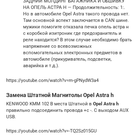
ЗАДНИЙ МОЛДИНГ БАГАЖНИКА И ОБШИВКУ
НА ОПЕЛЬ АСТРА Н — Продолжительность: 1:.
Но в автомобиле Opel Astra такого провода нет.
Там основной аспект заключается в CAN шине.
мужики помогите отказала печка опель астра н
с коробкой изитроник где предохранитель и
реле находится? В этом случае необходимо брать
напряжение со всевозможных
вспомогательных электронных предметов в
автомобиле (прикуриватель, подсветки,
аварийка и т.д.).
https://youtube.com/watch?v=m-gPNydW3a4
Замена Штатной Магнитолы Opel Astra h
KENWOOD KMM 102 В места Штатной в
Opel Astra h
правильно подсоединить провода +с -. С выходом AUX
USB.
https://youtube.com/watch?v=-TQ2Sz015GU