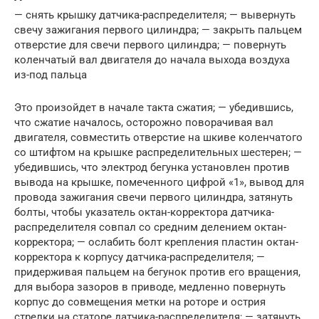
— снять крышку датчика-распределителя; — вывернуть
свечу зажигания первого цилиндра; — закрыть пальцем
отверстие для свечи первого цилиндра; — повернуть
коленчатый вал двигателя до начала выхода воздуха
из-под пальца
Это произойдет в начале такта сжатия; — убедившись,
что сжатие началось, осторожно поворачивая вал
двигателя, совместить отверстие на шкиве коленчатого
со штифтом на крышке распределительных шестерен; —
убедившись, что электрод бегунка установлен против
вывода на крышке, помеченного цифрой «1», вывод для
провода зажигания свечи первого цилиндра, затянуть
болты, чтобы указатель октан-корректора датчика-
распределителя совпал со средним делением октан-
корректора; — ослабить болт крепления пластин октан-
корректора к корпусу датчика-распределителя; —
придерживая пальцем на бегунок против его вращения,
для выбора зазоров в приводе, медленно повернуть
корпус до совмещения метки на роторе и острия
стрелки на статоре датчика-распределителя; — затянуть