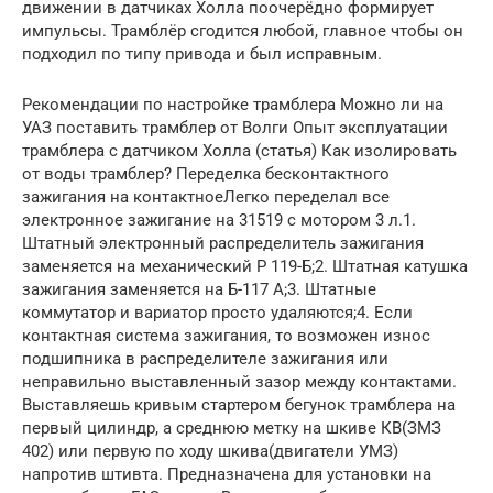
движении в датчиках Холла поочерёдно формирует
импульсы. Трамблёр сгодится любой, главное чтобы он
подходил по типу привода и был исправным.
Рекомендации по настройке трамблера Можно ли на
УАЗ поставить трамблер от Волги Опыт эксплуатации
трамблера с датчиком Холла (статья) Как изолировать
от воды трамблер? Переделка бесконтактного
зажигания на контактноеЛегко переделал все
электронное зажигание на 31519 с мотором 3 л.1.
Штатный электронный распределитель зажигания
заменяется на механический Р 119-Б;2. Штатная катушка
зажигания заменяется на Б-117 А;3. Штатные
коммутатор и вариатор просто удаляются;4. Если
контактная система зажигания, то возможен износ
подшипника в распределителе зажигания или
неправильно выставленный зазор между контактами.
Выставляешь кривым стартером бегунок трамблера на
первый цилиндр, а среднюю метку на шкиве КВ(ЗМЗ
402) или первую по ходу шкива(двигатели УМЗ)
напротив штивта. Предназначена для установки на