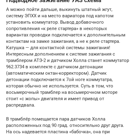
Подводное зажигание УАЗ схема
А можно пойти дальше, выкинуть штатный жгут,
систему ЭПХХ и на место вариатора под капотом
установить коммутатор. Вывод добавочного
сопротивления «к реле стартера» в некоторых
вариантах проводки подключается к дополнительным
контактам на замке зажигания, а не к реле стартера.
Катушка — для контактной системы зажигания!
Интересным дополнением к системе зажигания с
трамблером АТЭ-2 и датчиком Холла станет коммутатор
962.3734 в комплекте с датчиком детонации
(автоматическим октан-корректором). Датчик
детонации подключается к 7ой ноге коммутатра,
которая обычно не используется. Суть в том, что
восьмерочный трамблер на восьмерочном моторе
стоит «с жопы» двигателя и имеет привод от
распредвала.
В трамблёр помещается пара датчиков Холла
расположенных под 90 град. относительно друг друга.
На ось надевается пластина «бабочка», она при