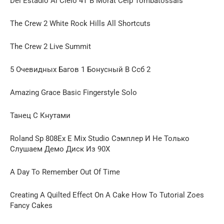
Del Estadio Al Cielo 4T B Morat Ceip Tombatossals
The Crew 2 White Rock Hills All Shortcuts
The Crew 2 Live Summit
5 Очевидных Багов 1 Бонусный В Ссб 2
Amazing Grace Basic Fingerstyle Solo
Танец С Кнутами
Roland Sp 808Ex E Mix Studio Сэмплер И Не Только
Слушаем Демо Диск Из 90Х
A Day To Remember Out Of Time
Creating A Quilted Effect On A Cake How To Tutorial Zoes
Fancy Cakes