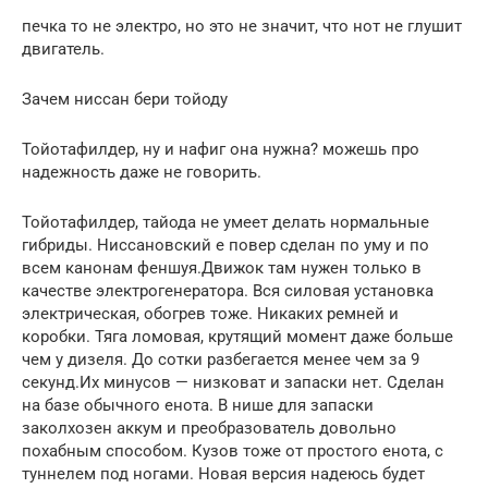
печка то не электро, но это не значит, что нот не глушит
двигатель.
Зачем ниссан бери тойоду
Тойотафилдер, ну и нафиг она нужна? можешь про
надежность даже не говорить.
Тойотафилдер, тайода не умеет делать нормальные
гибриды. Ниссановский е повер сделан по уму и по
всем канонам феншуя.Движок там нужен только в
качестве электрогенератора. Вся силовая установка
электрическая, обогрев тоже. Никаких ремней и
коробки. Тяга ломовая, крутящий момент даже больше
чем у дизеля. До сотки разбегается менее чем за 9
секунд.Их минусов — низковат и запаски нет. Сделан
на базе обычного енота. В нише для запаски
заколхозен аккум и преобразователь довольно
похабным способом. Кузов тоже от простого енота, с
туннелем под ногами. Новая версия надеюсь будет