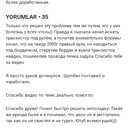
более доработанная.
YORUMLAR • 35
Только что решил эту проблему тем же путем, это у них
болезнь у всех чтоль)) Правда я сначала начал искать
транзистор под рулём, а почитав внимательно форумы
узнал, что на тииду 2005г правый руль он находиться
под бордачком, открутив бордак и вуаля транзистор
найден, пошевелив провода печка задула Спасибо тебе
за видео
Я просто рукой дотянулся . Щелбан поставил и
заработало
Спасибо видео по теме, реально помогло
Спасибо друже! Помог быстро решить неполадку! Такая
же ерунда была и я понимал, что дело не в моторчике,
так как он не свистел и не гудел. Ютуб всемогущий)))