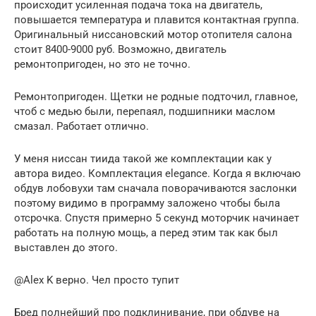
происходит усиленная подача тока на двигатель,
повышается температура и плавится контактная группа.
Оригинальный ниссановский мотор отопителя салона
стоит 8400-9000 руб. Возможно, двигатель
ремонтопригоден, но это не точно.
Ремонтопригоден. Щетки не родные подточил, главное,
чтоб с медью были, перепаял, подшипники маслом
смазал. Работает отлично.
У меня ниссан тиида такой же комплектации как у
автора видео. Комплектация elegance. Когда я включаю
обдув лобовухи там сначала поворачиваются заслонки
поэтому видимо в программу заложено чтобы была
отсрочка. Спустя примерно 5 секунд моторчик начинает
работать на полную мощь, а перед этим так как был
выставлен до этого.
@Alex K верно. Чел просто тупит
Бред полнейший про подклинивание, при обдуве на