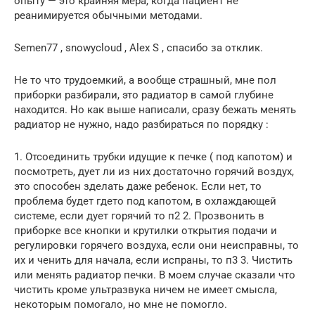
опыту — это крайняя мера, когда пациент не
реанимируется обычными методами.
Semen77 , snowycloud , Alex S , спасибо за отклик.
Не то что трудоемкий, а вообще страшный, мне пол
приборки разбирали, это радиатор в самой глубине
находится. Но как выше написали, сразу бежать менять
радиатор не нужно, надо разбираться по порядку :
1. Отсоединить трубки идущие к печке ( под капотом) и
посмотреть, дует ли из них достаточно горячий воздух,
это способен зделать даже ребенок. Если нет, то
проблема будет гдето под капотом, в охлаждающей
системе, если дует горячий то п2 2. Прозвонить в
приборке все кнопки и крутилки открытия подачи и
регулировки горячего воздуха, если они неисправны, то
их и ченить для начала, если испраны, то п3 3. Чистить
или менять радиатор печки. В моем случае сказали что
чистить кроме ультразвука ничем не имеет смысла,
некоторым помогало, но мне не помогло.