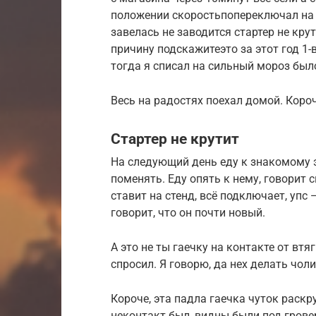
положении скоростьпопереключал на N
завелась не заводится стартер не крут
причину подскажитеэто за этот год 1-
тогда я списал на сильный мороз был
Весь на радостях поехал домой. Короч
Стартер не крутит
На следующий день еду к знакомому э
поменять. Еду опять к нему, говорит с
ставит на стенд, всё подключает, упс 
говорит, что он почти новый.
А это не ты гаечку на контакте от вт
спросил. Я говорю, да нех делать чоли
Короче, эта падла гаечка чуток раскру
неконтакт был, видны были под гров