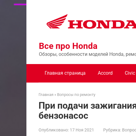
Перейти
к
контенту
Все про Honda
Обзоры, особенности моделей Honda, рем
Главная страница
Accord
Civic
Главная
»
Вопросы по ремонту
При подачи зажигания
бензонасос
Опубликовано:
17 Ноя 2021
Рубрика:
Вопрос