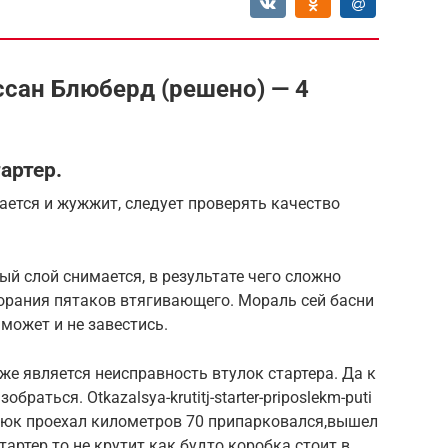
ссан Блюберд (решено) — 4
артер.
щается и жужжит, следует проверять качество
ый слой снимается, в результате чего сложно
орания пятаков втягивающего. Мораль сей басни
 может и не завестись.
же является неисправность втулок стартера. Да к
раться. Otkazalsya-krutitj-starter-priposlekm-puti
глюк проехал километров 70 припарковался,вышел
тартер то не крутит как будто коробка стоит в