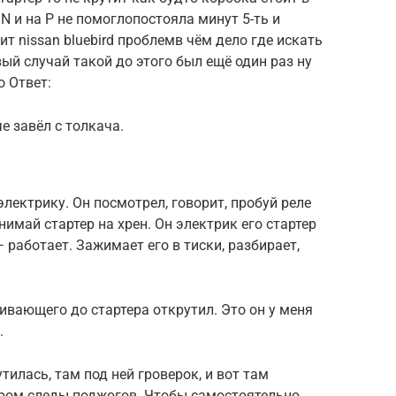
 и на P не помоглопостояла минут 5-ть и
ит nissan bluebird проблемв чём дело где искать
вый случай такой до этого был ещё один раз ну
о Ответ:
е завёл с толкача.
лектрику. Он посмотрел, говорит, пробуй реле
нимай стартер на хрен. Он электрик его стартер
— работает. Зажимает его в тиски, разбирает,
ягивающего до стартера открутил. Это он у меня
.
тилась, там под ней гроверок, и вот там
ером следы поджогов. Чтобы самостоятельно