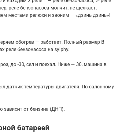
 находим 2 реле 1 — реле бензонасоса, 2- реле
тер, реле бензонасоса молчит, не щелкает.
яем местами релюхи и звоним — «дзинь дзинь»!
веряем обогрев — работает. Полный размер В
х реле бензонасоса на sylphy.
роз, до -30, сел и поехал. Ниже — 30, машина в
 был датчик температуры двигателя. По салонному
о зависит от бензина (ДНП).
рной батареей