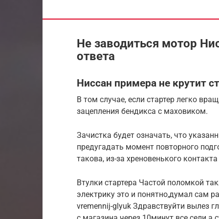
Не заводиться мотор Ни
ответа
Ниссан примера не крутит ст
В том случае, если стартер легко вра
зацепления бендикса с маховиком.
Зачистка будет означать, что указанн
предугадать момент повторного подг
такова, из-за хреновенького контакта
Втулки стартера Частой поломкой так
электрику это и понятно,думал сам разоб
vremennij-glyuk Здравствуйти вылез 
с магазина через 10минут все сели а с