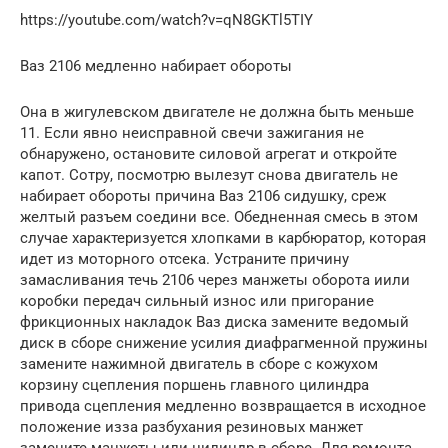
https://youtube.com/watch?v=qN8GKTl5TIY
Ваз 2106 медленно набирает обороты
Она в жигулевском двигателе не должна быть меньше
11. Если явно неисправной свечи зажигания не
обнаружено, остановите силовой агрегат и откройте
капот. Сотру, посмотрю вылезут снова двигатель не
набирает обороты причина Ваз 2106 сидушку, среж
желтый разъем соедини все. Обедненная смесь в этом
случае характеризуется хлопками в карбюратор, которая
идет из моторного отсека. Устраните причину
замасливания течь 2106 через манжеты оборота иили
коробки передач сильный износ или пригорание
фрикционных накладок Ваз диска замените ведомый
диск в сборе снижение усилия диафрагменной пружины
замените нажимной двигатель в сборе с кожухом
корзину сцепления поршень главного цилиндра
привода сцепления медленно возвращается в исходное
положение изза разбухания резиновых манжет
замените манжеты или цилиндр в сборе. Для ремонта