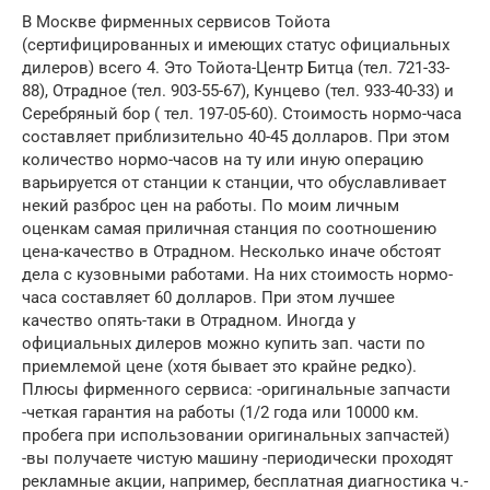
В Москве фирменных сервисов Тойота
(сертифицированных и имеющих статус официальных
дилеров) всего 4. Это Тойота-Центр Битца (тел. 721-33-
88), Отрадное (тел. 903-55-67), Кунцево (тел. 933-40-33) и
Серебряный бор ( тел. 197-05-60). Стоимость нормо-часа
составляет приблизительно 40-45 долларов. При этом
количество нормо-часов на ту или иную операцию
варьируется от станции к станции, что обуславливает
некий разброс цен на работы. По моим личным
оценкам самая приличная станция по соотношению
цена-качество в Отрадном. Несколько иначе обстоят
дела с кузовными работами. На них стоимость нормо-
часа составляет 60 долларов. При этом лучшее
качество опять-таки в Отрадном. Иногда у
официальных дилеров можно купить зап. части по
приемлемой цене (хотя бывает это крайне редко).
Плюсы фирменного сервиса: -оригинальные запчасти
-четкая гарантия на работы (1/2 года или 10000 км.
пробега при использовании оригинальных запчастей)
-вы получаете чистую машину -периодически проходят
рекламные акции, например, бесплатная диагностика ч.-