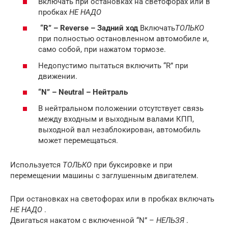
Включать при остановках на светофорах или в
пробках
НЕ НАДО
“R” – Reverse – Задний ход
Включать
ТОЛЬКО
при полностью остановленном автомобиле и,
само собой, при нажатом тормозе.
Недопустимо пытаться включить “R” при
движении.
“N” – Neutral – Нейтраль
В нейтральном положении отсутствует связь
между входным и выходным валами КПП,
выходной вал незаблокирован, автомобиль
может перемещаться.
Используется
ТОЛЬКО
при буксировке и при
перемещении машины с заглушенным двигателем.
При остановках на светофорах или в пробках включать
НЕ НАДО
.
Двигаться накатом с включенной “N” –
НЕЛЬЗЯ
.