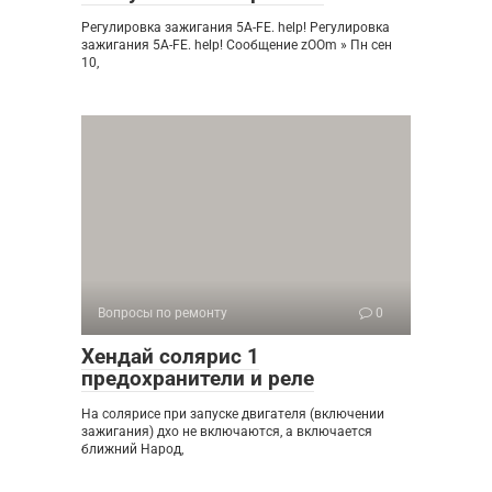
Регулировка зажигания 5A-FE. help! Регулировка
зажигания 5A-FE. help! Сообщение zOOm » Пн сен
10,
Вопросы по ремонту
0
Хендай солярис 1
предохранители и реле
На солярисе при запуске двигателя (включении
зажигания) дхо не включаются, а включается
ближний Народ,