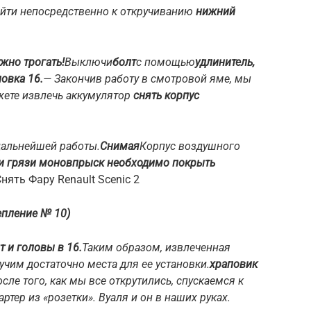
йти непосредственно к откручиванию
нижний
жно трогать!
Выключи
болт
с помощью
удлинитель,
овка 16.
— Закончив работу в смотровой яме, мы
жете извлечь аккумулятор
снять корпус
 дальнейшей работы.
Снимая
Корпус воздушного
и грязи моновпрыск необходимо покрыть
нять Фару Renault Scenic 2
епление № 10)
т и головы в 16.
Таким образом, извлеченная
учим достаточно места для ее установки.
храповик
сле того, как мы все открутились, спускаемся к
тер из «розетки». Вуаля и он в наших руках.