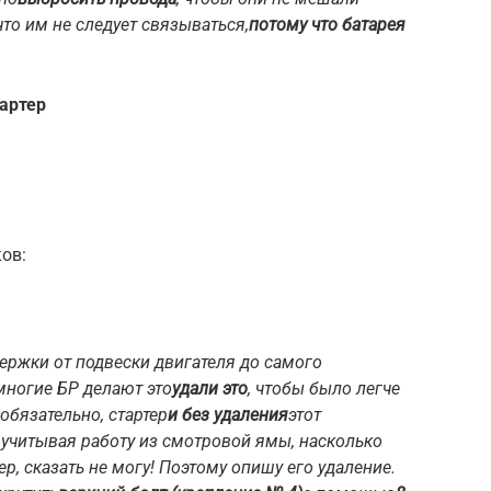
что им не следует связываться,
потому что батарея
артер
ов:
ержки от подвески двигателя до самого
 многие БР делают это
удали это
, чтобы было легче
 обязательно, стартер
и без удаления
этот
м, учитывая работу из смотровой ямы, насколько
р, сказать не могу! Поэтому опишу его удаление.