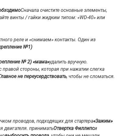
еобходимо
Сначала очистите основные элементы,
айте винты / гайки жидким типом: «WD-40» или
тного реле и «снимаем» контакты. Один из
крепление №1)
крепление № 2) «мама»
удалить вручную.
 правой стороны, которая при нажатии слегка
Главное не переусердствовать
, чтобы не сломаться.
учком проводов, подходящих для стартера
«Зажим»
я двигателя. принимать
Отвертка Филлипс
и
но
выбросить провода
, чтобы они не мешали