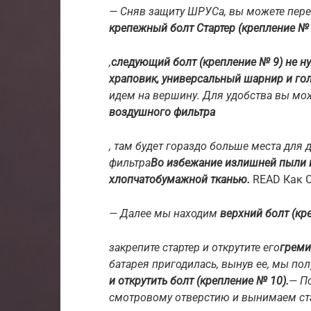
— Сняв защиту ШРУСа, вы можете пере
крепежный болт Стартер (крепление №
,
следующий болт (крепление № 9) не ну
храповик, универсальный шарнир и гол
идем на вершину. Для удобства вы мо
воздушного фильтра
, там будет гораздо больше места для
фильтра
Во избежание излишней пыли 
хлопчатобумажной тканью.
READ Как С
— Далее мы находим
верхний болт (кр
закрепите стартер и открутите его
греми
батарея пригодилась, вынув ее, мы пол
и открутить болт (крепление № 10).
— По
смотровому отверстию и вынимаем стар