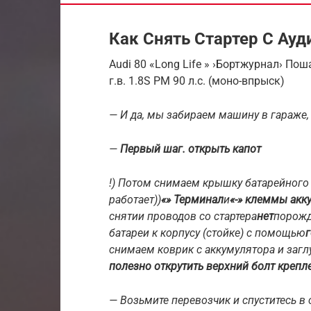
Как Снять Стартер С Ауд
Audi 80 «Long Life » ›Бортжурнал› Пош
г.в. 1.8S PM 90 л.с. (моно-впрыск)
— И да, мы забираем машину в гараже
—
Первый шаг. открыть капот
!) Потом снимаем крышку батарейного от
работает))
«» Терминал
и
«-» клеммы акк
снятии проводов со стартера
нет
порож
батареи к корпусу (стойке) с помощью
снимаем коврик с аккумулятора и загл
полезно открутить верхний болт крепл
— Возьмите перевозчик и спуститесь в