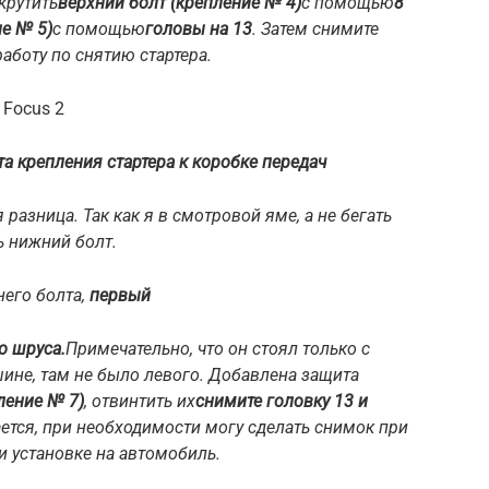
крутить
верхний болт (крепление № 4)
с помощью
8
е № 5)
с помощью
головы на 13
. Затем снимите
аботу по снятию стартера.
 Focus 2
а крепления стартера к коробке передач
я разница. Так как я в смотровой яме, а не бегать
ь нижний болт.
него болта,
первый
о шруса.
Примечательно, что он стоял только с
не, там не было левого. Добавлена ​​защита
ление № 7)
, отвинтить их
снимите головку 13 и
ется, при необходимости могу сделать снимок при
ри установке на автомобиль.