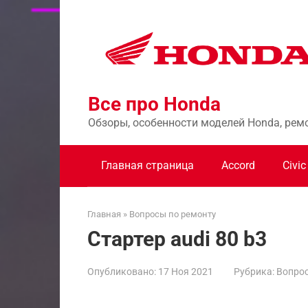
Перейти
к
контенту
Все про Honda
Обзоры, особенности моделей Honda, рем
Главная страница
Accord
Civic
Главная
»
Вопросы по ремонту
Стартер audi 80 b3
Опубликовано:
17 Ноя 2021
Рубрика:
Вопрос