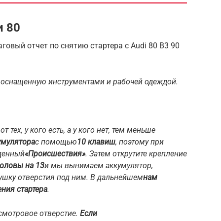
и 80
аговый отчет по снятию стартера с Audi 80 B3 90
, оснащенную инструментами и рабочей одеждой.
 тех, у кого есть, а у кого нет, тем меньше
умулятора
с помощью
10 клавиш
, поэтому при
денный
«Происшествия»
. Затем открутите крепление
головы на 13
и мы вынимаем аккумулятор,
ушку отверстия под ним. В дальнейшем
нам
ения стартера
.
 смотровое отверстие.
Если