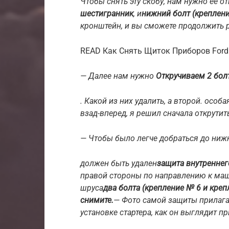
Чтобы снять эту скобу, нам нужно ее от
шестигранник
, и
нижний болт (креплени
кронштейн, и вы сможете продолжить р
READ Как Снять Щиток Приборов Ford
— Далее нам нужно
Откручиваем 2 болт
. Какой из них удалить, а второй. особа
взад-вперед, я решил сначала открутит
— Чтобы было легче добраться до ниж
должен быть удален
защита внутреннег
правой стороны по направлению к маши
шруса
два болта (крепление № 6 и креп
снимите.
— Фото самой защиты прилага
установке стартера, как он выглядит п