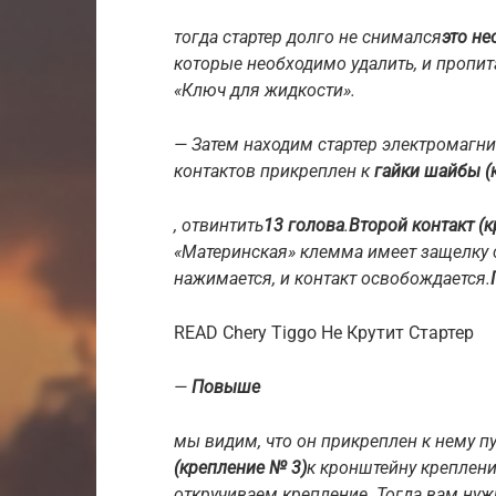
тогда стартер долго не снимался
это н
которые необходимо удалить, и пропит
«Ключ для жидкости».
— Затем находим стартер электромагни
контактов прикреплен к
гайки шайбы (
, отвинтить
13 голова
.
Второй контакт (
«Материнская» клемма имеет защелку с
нажимается, и контакт освобождается.
READ Chery Tiggo Не Крутит Стартер
—
Повыше
мы видим, что он прикреплен к нему п
(крепление № 3)
к кронштейну креплени
откручиваем крепление. Тогда вам нуж