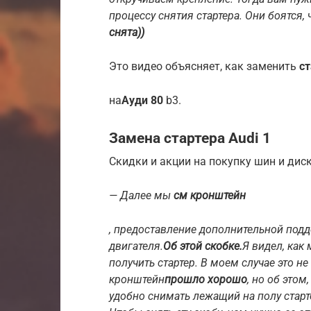
процессу снятия стартера. Они боятся, 
снята))
Это видео объясняет, как заменить
ст
на
Ауди 80
b3.
Замена стартера Audi 1
Скидки и акции на покупку шин и диск
— Далее мы
см кронштейн
, предоставление дополнительной подд
двигателя.
Об этой скобке.
Я видел, как
получить стартер. В моем случае это не
кронштейн
прошло хорошо
, но об это
удобно снимать лежащий на полу старте