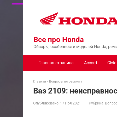
Перейти
к
контенту
Все про Honda
Обзоры, особенности моделей Honda, рем
Главная страница
Accord
Civic
Главная
»
Вопросы по ремонту
Ваз 2109: неисправнос
Опубликовано:
17 Ноя 2021
Рубрика:
Вопрос