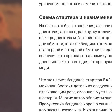
уровень мастерства и заменить старт
Схема стартера и назначени
На всех авто без исключения, а значит
двигателя, а точнее, раскрутку колен
электродвигателем. Устройство старт
две обмотки, а также бендикс с компл
стартерной и роторной обмотки созд
значения, что приводит в динамику п
довольно легко, а вот для ротора нуж
меди.
Что же насчет бендикса стартера ВАЗ 
маховик. Состоит деталь из следующи
втягивающим реле, обгонная муфта, о
шестерня. Многие автомобилисты знак
Пробуксовка бендикса хорошо слышна 
комплекта неизбежна. И хотя причино