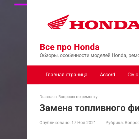
Перейти
к
контенту
Все про Honda
Обзоры, особенности моделей Honda, рем
Главная страница
Accord
Civic
Главная
»
Вопросы по ремонту
Замена топливного фи
Опубликовано:
17 Ноя 2021
Рубрика:
Вопрос