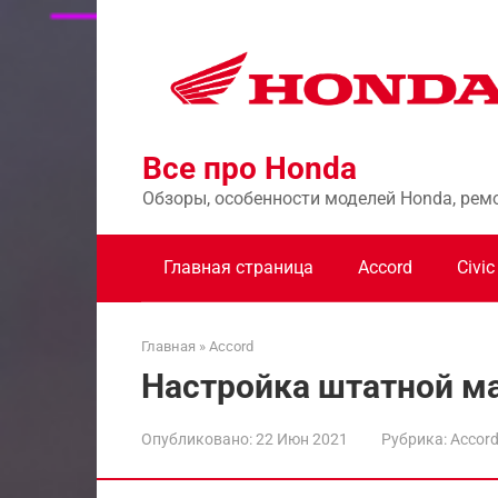
Перейти
к
контенту
Все про Honda
Обзоры, особенности моделей Honda, рем
Главная страница
Accord
Civic
Главная
»
Accord
Настройка штатной м
Опубликовано:
22 Июн 2021
Рубрика:
Accor