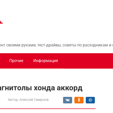
онт своими руками, тест-драйвы, советы по расходникам 
Прочие
Информация
агнитолы хонда аккорд
d
Автор:
Алексей Смирнов