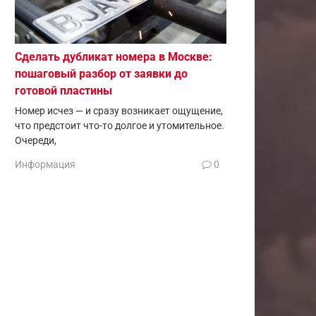
Сделать дубликат номера в Москве:
пошаговый разбор от заявки до
готовой пластины
Номер исчез — и сразу возникает ощущение,
что предстоит что-то долгое и утомительное.
Очереди,
Информация
0