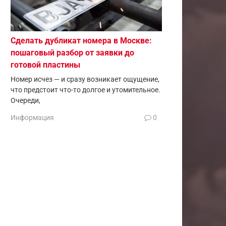
Сделать дубликат номера в Москве:
пошаговый разбор от заявки до
готовой пластины
Номер исчез — и сразу возникает ощущение,
что предстоит что-то долгое и утомительное.
Очереди,
Информация
0