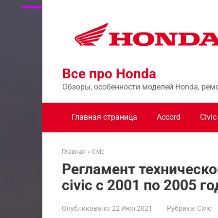
Перейти
к
контенту
Все про Honda
Обзоры, особенности моделей Honda, рем
Главная страница
Accord
Civic
Главная
»
Civic
Регламент техническо
civic с 2001 по 2005 го
Опубликовано:
22 Июн 2021
Рубрика:
Civic