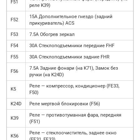
F51
реле K39)
15А Дополнительное гнездо (задний
F52
прикуриватель) ACS
F53
7.5A Обогрев зеркал
F54
30А Стеклоподъемники передние FHF
F55
30А Стеклоподъемники задние FHR
7.5A Задние фонари (на K71), Замок без
F56
ручки (на K24D)
Реле — компрессор, кондиционер (FE33,
K5
F50)
K24D
Реле мертвой блокировки (F56)
Реле — противотуманная фара, передняя
K39
(F51)
Реле — стеклоочиститель, заднее окно
K56
(FE31, FE33)