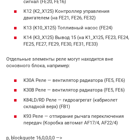
сигнал (FE20, FE16)
К12 (K2_X125) Контроллер управления
двигателем (на FE21, FE26, FE32)
К13 (K10_X125) Топливный насос (FE24)
К14 (K3_X125) Вывод 15 (на K1_X125, FE23, FE24,
FE25, FE27, FE29, FE30, FE31, FE33)
Отдельные элементы реле могут находится вне
основного блока, например:
K30A Реле — вентилятор радиатора (FE5, FE6)
K30B Реле — вентилятор радиатора (FE5, FE6)
K84LD/RD Реле — гидроагрегат (кабриолет
складной верх) (FB1)
K93 Реле — отпирание рычага переключения
передач (Коробка автомат AF17/4, AF22/4)
p, blockquote 16,0,0,0,0 —>