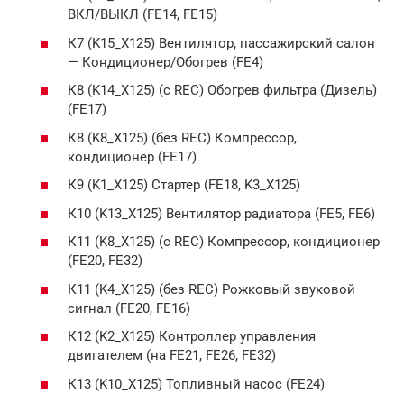
ВКЛ/ВЫКЛ (FE14, FE15)
К7 (K15_X125) Вентилятор, пассажирский салон
— Кондиционер/Обогрев (FE4)
К8 (K14_X125) (с REC) Обогрев фильтра (Дизель)
(FE17)
К8 (K8_X125) (без REC) Компрессор,
кондиционер (FE17)
К9 (K1_X125) Стартер (FE18, K3_X125)
К10 (K13_X125) Вентилятор радиатора (FE5, FE6)
К11 (K8_X125) (с REC) Компрессор, кондиционер
(FE20, FE32)
К11 (K4_X125) (без REC) Рожковый звуковой
сигнал (FE20, FE16)
К12 (K2_X125) Контроллер управления
двигателем (на FE21, FE26, FE32)
К13 (K10_X125) Топливный насос (FE24)