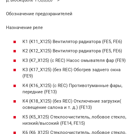
p, blockquote 11,0,0,0,0 —>
Обозначение предохранителей
Назначение реле
К1 (K11_X125) Вентилятор радиатора (FE5, FE6)
К2 (K12_X125) Вентилятор радиатора (FE5, FE6)
К3 (K7_X125) (с REC) Насос омывателя фар (FE9)
К3 (K17_X125) (без REC) Обогрев заднего окна
(FE9)
К4 (K16_X125) (с REC) Противотуманные фары,
передние (FE13)
К4 (K18_X125) (без REC) Отключение загрузки(
освещение салона и т. д.) (FE13)
К5 (K5_X125) Стеклоочиститель, лобовое стекло,
низкий/высокий (FE14, FE15)
К6 (K6_X125) Стеклоочиститель, лобовое стекло,