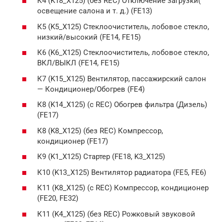
К4 (K18_X125) (без REC) Отключение загрузки(
освещение салона и т. д.) (FE13)
К5 (K5_X125) Стеклоочиститель, лобовое стекло,
низкий/высокий (FE14, FE15)
К6 (K6_X125) Стеклоочиститель, лобовое стекло,
ВКЛ/ВЫКЛ (FE14, FE15)
К7 (K15_X125) Вентилятор, пассажирский салон
— Кондиционер/Обогрев (FE4)
К8 (K14_X125) (с REC) Обогрев фильтра (Дизель)
(FE17)
К8 (K8_X125) (без REC) Компрессор,
кондиционер (FE17)
К9 (K1_X125) Стартер (FE18, K3_X125)
К10 (K13_X125) Вентилятор радиатора (FE5, FE6)
К11 (K8_X125) (с REC) Компрессор, кондиционер
(FE20, FE32)
К11 (K4_X125) (без REC) Рожковый звуковой