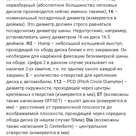
неразборный (абсолютное большинство легковых
дисков производится сейчас именно такими);
16
–
номинальный посадочный диаметр (измеряется в
дюймах). Это диаметр должен строго равняться
посадочному диаметру шины. Недопустимо, например,
устанавливать шину диаметром 16 на диск 16.5
дюймов.
H2
– Hump – небольшой кольцевой выступ,
проходящий по ободу диска ближе к его закраинам. Он
необходим для надёжной фиксации безкамерной шины
на ободе. Цифра 2 в данном случае указывает на
наличие 2-ух хампов, т.е. по одному около каждой из
закраин;
5
– количество отверстий для крепления
диска к автомобилю;
112
– PCD (Pitch Circle Diameter) –
диаметр окружности, проходящей через центры
крепёжных отверстий (измеряется в мм);
ET
(возможны
также написания OFFSET) – вылет диска (измеряется в
мм) – расстояние от привалочной плоскости до
воображаемой плоскости, проходящей через середину
обода диска (в нашем случае 50мм);
Dia
(возможны
также написания D, Centerbore) – центральное
отверстие (измеряется в мм).