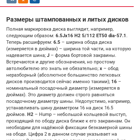
Размеры штампованных и литых дисков
Полная маркировка диска выглядит, например,
следующим образом:
6.5Jx16 H2 5/112 ET50 dia-57.1
.
Теперь расшифруем:
6.5
– ширина обода диска
(измеряется в дюймах) – ширина той части, на которую
надевается шина;
J
– форма бортовой закраины.
Встречаются и другие обозначения, но простому
автолюбителю это знать не обязательно;
x
– обод
неразборный (абсолютное большинство легковых
дисков производится сейчас именно такими);
16
–
номинальный посадочный диаметр (измеряется в
дюймах). Это диаметр должен строго равняться
посадочному диаметру шины. Недопустимо, например,
устанавливать шину диаметром 16 на диск 16.5
дюймов.
H2
– Hump – небольшой кольцевой выступ,
проходящий по ободу диска ближе к его закраинам. Он
необходим для надёжной фиксации безкамерной шины
на ободе. Цифра 2 в данном случае указывает на