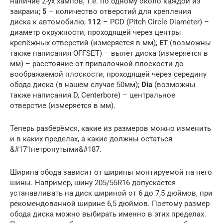
наличие 2-ух хампов, т.е. по одному около каждой из
закраин;
5
– количество отверстий для крепления
диска к автомобилю;
112
– PCD (Pitch Circle Diameter) –
диаметр окружности, проходящей через центры
крепёжных отверстий (измеряется в мм);
ET
(возможны
также написания OFFSET) – вылет диска (измеряется в
мм) – расстояние от привалочной плоскости до
воображаемой плоскости, проходящей через середину
обода диска (в нашем случае 50мм);
Dia
(возможны
также написания D, Centerbore) – центральное
отверстие (измеряется в мм).
Теперь разберёмся, какие из размеров можно изменить
и в каких пределах, а какие должны остаться
&#171нетронутыми&#187.
Ширина обода зависит от ширины монтируемой на него
шины. Например, шину 205/55R16 допускается
устанавливать на диск шириной от 6 до 7,5 дюймов, при
рекомендованной ширине 6,5 дюймов. Поэтому размер
обода диска можно выбирать именно в этих пределах.