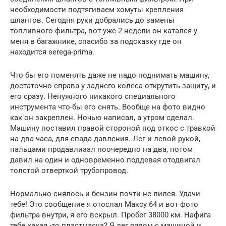
необходимости подтягиваем хомуты крепления
шлангов. Сегодня руки добрались до замены
топливного фильтра, вот уже 2 недели он катался у
меня в багажнике, спасибо за подсказку где он
находится serega-prima.
Что бы его поменять даже не надо поднимать машину,
достаточно справа у заднего колеса открутить защиту, и
его сразу. Ненужного никакого специального
инструмента что-бы его снять. Вообще на фото видно
как он закреплен. Ночью написал, а утром сделал.
Машину поставил правой стороной под откос с травкой
на два часа, для спада давления. Лег и левой рукой,
пальцами продавлиаал поочередно на два, потом
давил на один и одновременно поддевая отодвигал
толстой отверткой трубопровод.
Нормально снялось и бензин почти не лился. Удачи
тебе! Это сообщение я отослал Максу 64 и вот фото
фильтра внутри, я его вскрыл. Пробег 38000 км. Нафига
тебе какая -то пластмаска? Я лег рядом с машиной и