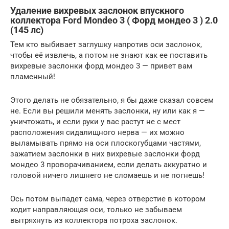
Удаление вихревых заслонок впускного
коллектора Ford Mondeo 3 ( Форд мондео 3 ) 2.0
(145 лс)
Тем кто выбивает заглушку напротив оси заслонок,
чтобы её извлечь, а потом не знают как ее поставить
вихревые заслонки форд мондео 3 — привет вам
пламенный!
Этого делать не обязательно, я бы даже сказал совсем
не. Если вы решили менять заслонки, ну или как я —
уничтожать, и если руки у вас растут не с мест
расположения сидалищного нерва — их можно
выламывать прямо на оси плоскогубцами частями,
зажатием заслонки в них вихревые заслонки форд
мондео 3 проворачиванием, если делать аккуратно и
головой ничего лишнего не сломаешь и не погнешь!
Ось потом выпадет сама, через отверстие в котором
ходит направляющая оси, только не забываем
вытряхнуть из коллектора потроха заслонок.