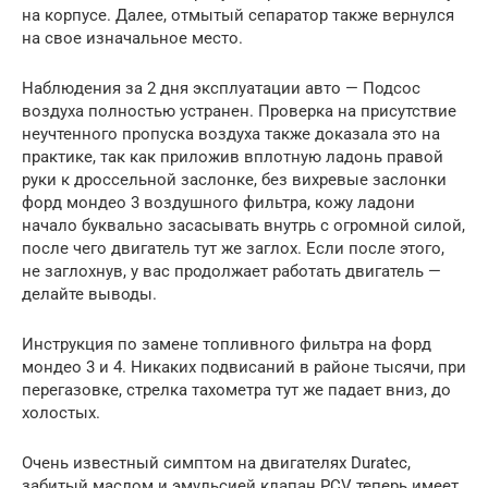
на корпусе. Далее, отмытый сепаратор также вернулся
на свое изначальное место.
Наблюдения за 2 дня эксплуатации авто — Подсос
воздуха полностью устранен. Проверка на присутствие
неучтенного пропуска воздуха также доказала это на
практике, так как приложив вплотную ладонь правой
руки к дроссельной заслонке, без вихревые заслонки
форд мондео 3 воздушного фильтра, кожу ладони
начало буквально засасывать внутрь с огромной силой,
после чего двигатель тут же заглох. Если после этого,
не заглохнув, у вас продолжает работать двигатель —
делайте выводы.
Инструкция по замене топливного фильтра на форд
мондео 3 и 4. Никаких подвисаний в районе тысячи, при
перегазовке, стрелка тахометра тут же падает вниз, до
холостых.
Очень известный симптом на двигателях Duratec,
забитый маслом и эмульсией клапан PCV теперь имеет