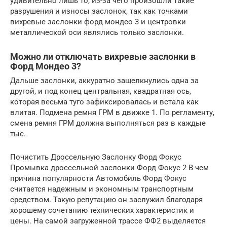
удивительно лишь то, из-за чего произошли такие
разрушения и износы заслонок, так как точками
вихревые заслонки форд мондео 3 и центровки
металлической оси являлись только заслонки.
Можно ли отключать вихревые заслонки в
Форд Мондео 3?
Дальше заслонки, аккуратно защелкнулись одна за
другой, и под конец центральная, квадратная ось,
которая весьма туго зафиксировалась и встала как
влитая. Подмена ремня ГРМ в движке 1. По регламенту,
смена ремня ГРМ должна выполняться раз в каждые
тыс.
Почистить Дроссельную Заслонку Форд Фокус
Промывка дроссельной заслонки Форд Фокус 2 В чем
причина популярности Автомобиль Форд Фокус
считается надежным и экономным транспортным
средством. Такую репутацию он заслужил благодаря
хорошему сочетанию технических характеристик и
цены. На самой загруженной трассе ФФ2 выделяется