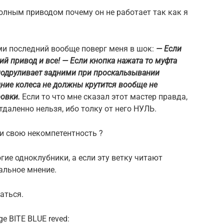
Полным приводом почему он не работает так как я
и последний вообще поверг меня в шок:
— Если
ий привод и все! — Если кнопка нажата то муфта
подруливает задними при проскальзывании
адние колеса не должны крутится вообще не
ровки.
Если то что мне сказал этот мастер правда,
даленно нельзя, ибо толку от него НУЛЬ.
и свою некомпетентность ?
гие одноклубники, а если эту ветку читают
альное мнение.
аться.
ge BITE BLUE reved: