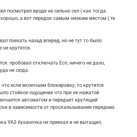
ел посмотрел вроде не сильно сел ( как тогда
 хорошо, а вот передок самым низким местом ( те
ал поехать назад вперед, но не тут то было
 не крутятся.
тся. пробовал отключать Есп, ничего не дало,
туда не сюда.
 что если включаем блокировку, то крутится
ыло стойкое ощущение что при не нажатой
лючается автоматом и передает крутящий
ски в зависимости от проскальзывания передних.
ка УАЗ буханочка не приехал и не вытащил,