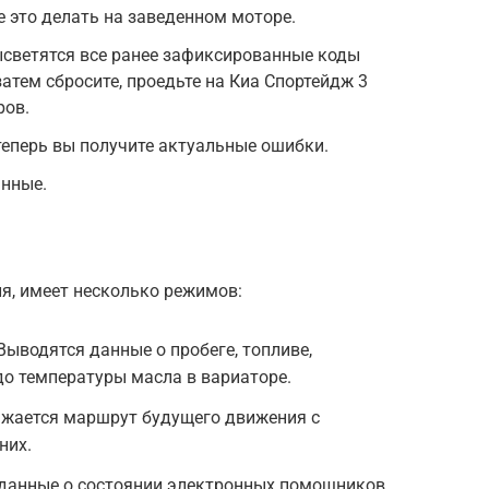
е это делать на заведенном моторе.
ысветятся все ранее зафиксированные коды
 затем сбросите, проедьте на Киа Спортейдж 3
ров.
теперь вы получите актуальные ошибки.
нные.
я, имеет несколько режимов:
ыводятся данные о пробеге, топливе,
 до температуры масла в вариаторе.
ажается маршрут будущего движения с
них.
 данные о состоянии электронных помощников,