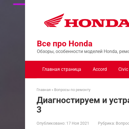
Перейти
к
контенту
Все про Honda
Обзоры, особенности моделей Honda, рем
Главная страница
Accord
Civic
Главная
»
Вопросы по ремонту
Диагностируем и устр
3
Опубликовано:
17 Ноя 2021
Рубрика:
Вопрос