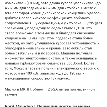
изменилась (+8 мм), зато длина кузова увеличилась до
4532 мм для седана и 4357 мм для хэтчбека. Вместе с
тем, благодаря новой дизайнерской концепции удалось
добиться более низкого коэффициента лобового
сопротивления – у седана 0,274, а у хэтчбека – 0,295 (для
сравнения, у предыдущего седана было 0,310). Это
стало возможно в том числе и благодаря снижению
клиренса на 10 мм. При этом подвеска стала более
жесткой, но зато улучшилась курсовая устойчивость, и
благодаря минимальным кренам автомобиль стал
более стабильным в поворотах. Машина получила
множество электронных систем, а также оснащалась
новыми турбомоторами семейства EcoBoost. Более
того, Фокус впервые получил электрическую версию с
мотором на 100 кВт, запасом хода до 120 км, и
максимальной скоростью 137 км/час.
Масло в МКПП: объем – 2,3-2.6 литра при частичной
замене
Ford Mondeo | Периодичность замены