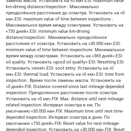
замены масла. Установить на «0 км».ESI: maximum value
km-driving distance/inspection : Максимально
преодолённое расстояние до осмотра. Установить на «0
км».ESI: maximum value of time between inspections :
Максимальное время между осмотрами. Установить на
«730 дней».ESI: minimum value km-driving
distance/inspection : Минимально преодолённое
расстояние от осмотра. Установить на «30.000 км».ESI:
minimum value of time between inspections: Минимальное
время между осмотрами. Установить на «365 дней».ESI:
oil quality: Установить «good oil quality».ESI: Resetting ESI:
Установить «reset».ESI: soot entry: Установить на «0
км».ESI: thermal load: Установить на «0 км».ESI: time from
inspection : Время после замены масла. Установить на
«0 дней».FIX: Distance covered since last mileage-depended
inspection: Преодоленное расстояние после осмотра.
Установить на «0 км».FIX: Max. distance until next mileage-
related inspection: Интервал осмотра в км. По
умолчанию «30.000 км».FIX: Maximum time until next time-
depended inspection: Интервал осмотра в днях. По
умолчанию «730 дней».FIX: Reset value for next mileage-
depended inspection: Установить на «30.000 км».FIX: Reset