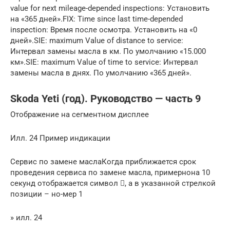
value for next mileage-depended inspections: Установить
на «365 дней».FIX: Time since last time-depended
inspection: Время после осмотра. Установить на «0
дней».SIE: maximum Value of distance to service:
Интервал замены масла в км. По умолчанию «15.000
км».SIE: maximum Value of time to service: Интервал
замены масла в днях. По умолчанию «365 дней».
Skoda Yeti (год). Руководство — часть 9
Отображение на сегментном дисплее
Илл. 24 Пример индикации
Сервис по замене маслаКогда приближается срок
проведения сервиса по замене масла, примернона 10
секунд отображается символ , а в указанной стрелкой
позиции – но-мер 1
» илл. 24