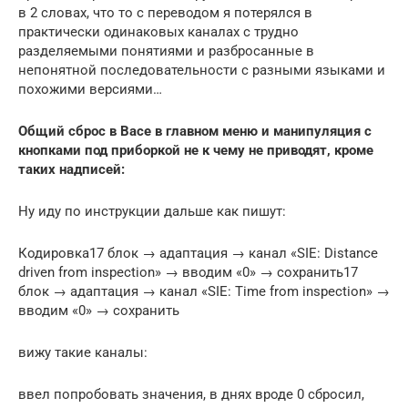
в 2 словах, что то с переводом я потерялся в
практически одинаковых каналах с трудно
разделяемыми понятиями и разбросанные в
непонятной последовательности с разными языками и
похожими версиями…
Общий сброс в Васе в главном меню и манипуляция с
кнопками под приборкой не к чему не приводят, кроме
таких надписей:
Ну иду по инструкции дальше как пишут:
Кодировка17 блок → адаптация → канал «SIE: Distance
driven from inspection» → вводим «0» → сохранить17
блок → адаптация → канал «SIE: Time from inspection» →
вводим «0» → сохранить
вижу такие каналы:
ввел попробовать значения, в днях вроде 0 сбросил,