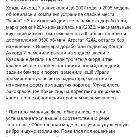
Хонда Аккорд 7 выпускался до 2007 года, в 2005 модель
обновилась и компания устранила слабые места
“баяна”. • 2-х литровый двигатель немного доработали,
маркировка K20A6 изменилась на K20Z2, максимальный
крутящий момент был смещён на 500 оборотов вниз и
достигался на 3500 об/мин. Агрегат K24A, остался без
изменений. • Инженеры доработали подвеску Хонда
Аккорд 7, заменили рычаги на заднем шасси. •
Кузовные детали не стали трогать, Аккорд и так
красивый, а вот обвес поставили новый, передний,
задний бампер и пороги заменили, ещё убрали
хромированную решётку радиатора, брызговики
изменили форму из-за других порогов. Улучшилось
лакокрасочное покрытие, на дорестайлинге ржавел
капот, после обновления проблем не замечалось.
• Противотуманные фары обновились, стали
устанавливаться выше и соответственно реже
лопаться. • Обновлённая модель получила улучшенную
вибро и шумоизоляцию. Появился полноценный