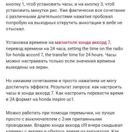
кнопку 1, чтоб установить часы, и на кнопку 3, чтоб
установить минутки рис. Уже фактически все сочетание
с различными длительностями нажатия пробовал
попробую на выходных открутить аннотации в вебе не
отыскал.
Установка времени на
магнитоле хонда аккорд
7,
перевод времени на 24 часа, setting the time on the radio
for honda accord 7, the transfer time for 24 hours. Часы
можно настраивать только если значения времени
выведены на экран.
Но никаким сочетанием и просто нажатием не могу
достигнуть эффекта. Результат запроса: как настроить
часы в хонда аккорд 7. Как настроить перевести время
в 24 формат на honda inspire uc1.
Можно работать при помощи перемычки, но лучше
просто с выключателем с 2-мя припаянными
проводками. Владею хонда аккорд cl9 вчера скидывал
клеммы с аккума и сбилось время на магнитоле. Как