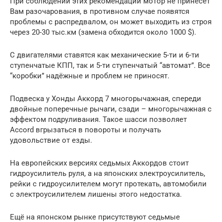
При соблюдении этих рекомендаций мотор не принесёт
Вам разочарования, в противном случае появятся
проблемы с распредвалом, он может выходить из строя
через 20-30 тыс.км (замена обходится около 1000 $).
С двигателями ставятся как механические 5-ти и 6-ти
ступенчатые КПП, так и 5-ти ступенчатый “автомат”. Все
“коробки” надёжные и проблем не приносят.
Подвеска у Хонды Аккорд 7 многорычажная, спереди
двойные поперечные рычаги, сзади – многорычажная с
эффектом подруливания. Такое шасси позволяет
Accord вгрызаться в повороты и получать
удовольствие от езды.
На европейских версиях седьмых Аккордов стоит
гидроусилитель руля, а на японских электроусилитель,
рейки с гидроусилителем могут протекать, автомобили
с электроусилителем лишены этого недостатка.
Ещё на японском рынке присутствуют седьмые