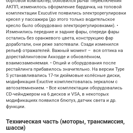
бортовой компьютер, обновился рычаг переключения
АКПП, изменилось оформление бардачка, на топовой
комплектации Exucutive появились электрорегулировки
кресел у пассажира (до этого только водительское
кресло было оборудовано электрорегулировками). •
Изменились передние и задние фары, спереди фары
остались без оранжевого цвета, конструкцию фар
доработали, они реже запотевали. Сзади изменился
рельеф отражателей. Важный момент – вся оптика на
дорестайлинговом Аккорде и обновлённом,
взаимозаменяемая. • Опций и оборудования после
рестайлинга прибавилось значительно. На версии Type
S устанавливались 17-ти дюймовые колёсные диски,
модификация Exuctive комплектовалась зеркалом с
автозатемнением. • Все комплектации оборудовались
CD-чейнджером на 6 дисков и VSA, в некоторых
модификациях появился блютуз, датчик света и др.
функции.
Техническая часть (моторы, трансмиссия,
шасси)