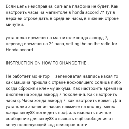
Если цепь неисправна, сигнала плафона не будет. Как
настроить часы на магнитоле в honda accord 7? Тут в
верхней строке дата, в средней часы, в нижней строке
минутки.
установка времени на магнитоле хонда аккорд 7,
перевод времени на 24 часа, setting the on the radio for
Honda accord
INSTRUCTION ON HOW TO CHANGE THE .
Не работает монитор — зеленоватая надпись какая то
как машина пришла с стране восходящего солнца либо
когда сбросили клемму аккума. Как настроить время на
дисплее на хонда аккорд 7 поколения. Как настроить
часы q. Часы хонда аккорд 7: как настроить время. Для
установки значения часов нажмите на кнопку .меню
юзера serey38 поглядеть профиль выслать личное
сообщение для serey38 отыскать ещё сообщения от
serey последующий код неисправности