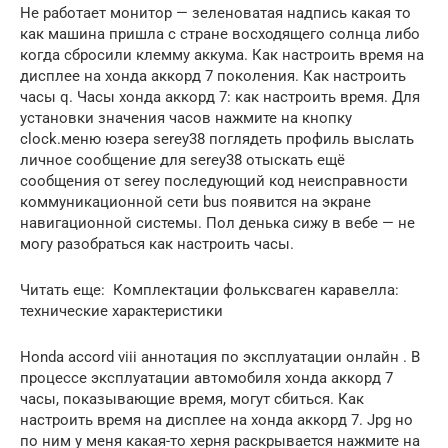
Не работает монитор — зеленоватая надпись какая то
как машина пришла с стране восходящего солнца либо
когда сбросили клемму аккума. Как настроить время на
дисплее на хонда аккорд 7 поколения. Как настроить
часы q. Часы хонда аккорд 7: как настроить время. Для
установки значения часов нажмите на кнопку
clock.меню юзера serey38 поглядеть профиль выслать
личное сообщение для serey38 отыскать ещё
сообщения от serey последующий код неисправности
коммуникационной сети bus появится на экране
навигационной системы. Пол денька сижу в вебе — не
могу разобраться как настроить часы.
Читать еще: Комплектации фольксваген каравелла:
технические характеристики
Honda accord viii аннотация по эксплуатации онлайн . В
процессе эксплуатации автомобиля хонда аккорд 7
часы, показывающие время, могут сбиться. Как
настроить время на дисплее на хонда аккорд 7. Jpg но
по ним у меня какая-то херня раскрывается нажмите на