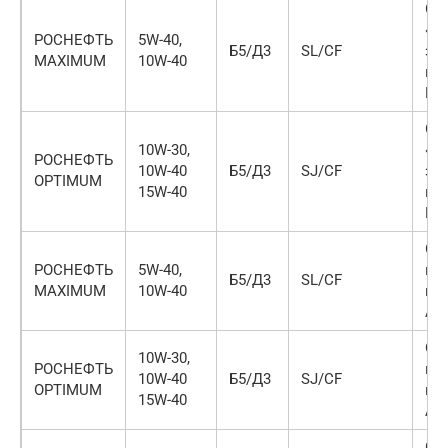
ОА
«Н
РОСНЕФТЬ
5W-40,
Б5/Д3
SL/CF
за
MAXIMUM
10W-40
при
Но
ОА
10W-30,
«Н
РОСНЕФТЬ
10W-40
Б5/Д3
SJ/CF
за
OPTIMUM
15W-40
при
Но
ОА
РОСНЕФТЬ
5W-40,
не
Б5/Д3
SL/CF
MAXIMUM
10W-40
ком
Ан
ОА
10W-30,
РОСНЕФТЬ
не
10W-40
Б5/Д3
SJ/CF
OPTIMUM
ком
15W-40
Ан
ОА