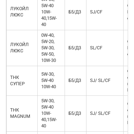
5W-40
ОО
ЛУКОЙЛ
10W-
Б5/Д3
SJ/CF
Пе
ЛЮКС
40,15W-
син
40
0W-40,
5W-20,
ОО
ЛУКОЙЛ
5W-30,
Б5/Д3
SL/CF
Пе
ЛЮКС
5W-50,
син
10W-30
ОО
5W-30,
ТНК
см
5W-40
Б5/Д3
SJ/ SL/CF
СУПЕР
мат
10W-40
Ря
5W-30,
ОО
5W-40
ТНК
см
10W-
Б5/Д3
SJ/ SL/CF
MAGNUM
мат
40,15W-
Ря
40