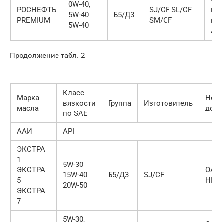
0W-40,
РОСНЕФТЬ
SJ/CF SL/CF
не
5W-40
Б5/Д3
PREMIUM
SM/CF
ком
5W-40
Ан
Продолжение табл. 2
Класс
Марка
Нор
вязкости
Группа
Изготовитель
масла
доку
по SAE
ААИ
АPI
ЭКСТРА
1
5W-30
ЭКСТРА
ОАО
15W-40
Б5/Д3
SJ/CF
5
НПЗ»
20W-50
ЭКСТРА
7
5W-30,