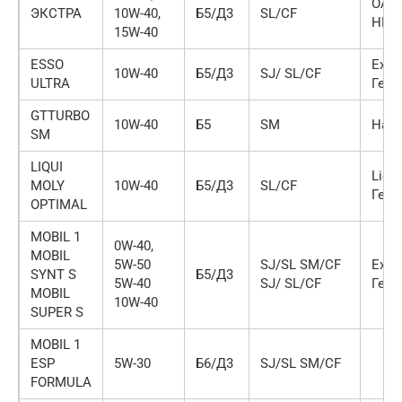
ОАО
ЭКСТРА
10W-40,
Б5/Д3
SL/CF
НПЗ»
15W-40
ESSO
Exxo
10W-40
Б5/Д3
SJ/ SL/CF
ULTRA
Герм
GTTURBO
10W-40
Б5
SM
Hanv
SM
LIQUI
Liqu
MOLY
10W-40
Б5/Д3
SL/CF
Герм
OPTIMAL
MOBIL 1
0W-40,
MOBIL
5W-50
SJ/SL SM/CF
Exxo
SYNT S
Б5/Д3
5W-40
SJ/ SL/CF
Герм
MOBIL
10W-40
SUPER S
MOBIL 1
ESP
5W-30
Б6/Д3
SJ/SL SM/CF
FORMULA