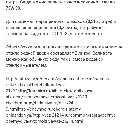
литра. Сюда можно залить трансмиссионное масло
75W-90.
Для системы гидропривода тормозов (0,515 литра) и
выключения сцепления (0,2 литра) потребуется
тормозная жидкость DOT-4, -3 соответственно.
Объем бочка омывателя ветрового стекла и омывателя
стекла задней двери составляет 2 литра. Заливать
можно как обычную воду, так и смесь воды со
стеклоомывателем.
http://autozaliv.ru/service/zamena-antifreeze/zamena-
ohlazhdayushhej-zhidkosti-vaz-
21214http://korchim.ru/biblioteka/toplivnaya-
sistema/zapravochnye-emkosti-vaz-21213-
niva.htmlhttp://lada-niva.ru/niva/24-
9.htmlhttp://chevniva.ru/obem-sistemy-
ohlazhdeniya/http://vaz-21214.ru/common/zapravochnye-
obemy-dlya-avtomobilya-vaz-21214.html