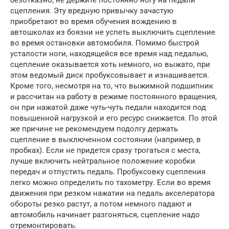
безотказно, не держите постоянно ногу на педали
сцепления. Эту вредную привычку зачастую
приобретают во время обучения вождению в
автошколах из боязни не успеть выключить сцепление
во время остановки автомобиля. Помимо быстрой
усталости ноги, находящейся все время над педалью,
сцепление оказывается хоть немного, но выжато, при
этом ведомый диск пробуксовывает и изнашивается.
Кроме того, несмотря на то, что выжимной подшипник
и рассчитан на работу в режиме постоянного вращения,
он при нажатой даже чуть-чуть педали находится под
повышенной нагрузкой и его ресурс снижается. По этой
же причине не рекомендуем подолгу держать
сцепление в выключенном состоянии (например, в
пробках). Если не придется сразу трогаться с места,
лучше включить нейтральное положение коробки
передач и отпустить педаль. Пробуксовку сцепления
легко можно определить по тахометру. Если во время
движения при резком нажатии на педаль акселератора
обороты резко растут, а потом немного падают и
автомобиль начинает разгоняться, сцепление надо
отремонтировать.