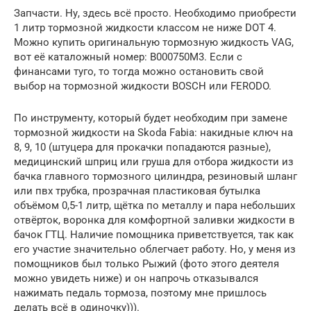
Запчасти. Ну, здесь всё просто. Необходимо приобрести
1 литр тормозной жидкости классом не ниже DOT 4.
Можно купить оригинальную тормозную жидкость VAG,
вот её каталожный номер: B000750M3. Если с
финансами туго, то тогда можно остановить свой
выбор на тормозной жидкости BOSCH или FERODO.
По инструменту, который будет необходим при замене
тормозной жидкости на Skoda Fabia: накидные ключ на
8, 9, 10 (штуцера для прокачки попадаются разные),
медицинский шприц или груша для отбора жидкости из
бачка главного тормозного цилиндра, резиновый шланг
или пвх трубка, прозрачная пластиковая бутылка
объёмом 0,5-1 литр, щётка по металлу и пара небольших
отвёрток, воронка для комфортной заливки жидкости в
бачок ГТЦ. Наличие помощника приветствуется, так как
его участие значительно облегчает работу. Но, у меня из
помощников был только Рыжий (фото этого деятеля
можно увидеть ниже) и он напрочь отказывался
нажимать педаль тормоза, поэтому мне пришлось
делать всё в одиночку))).