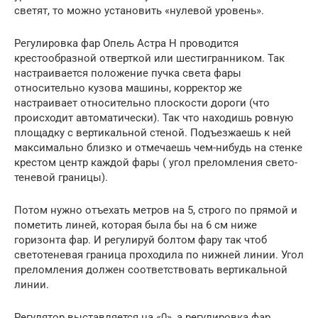
светят, то можно установить «нулевой уровень».
Регулировка фар Опель Астра H проводится
крестообразной отверткой или шестигранником. Так
настраивается положение пучка света фары
относительно кузова машины, корректор же
настраивает относительно плоскости дороги (что
происходит автоматически). Так что находишь ровную
площадку с вертикальной стеной. Подъезжаешь к ней
максимально близко и отмечаешь чем-нибудь на стенке
крестом центр каждой фары ( угол преломления свето-
теневой границы).
Потом нужно отъехать метров на 5, строго по прямой и
пометить линей, которая была бы на 6 см ниже
горизонта фар. И регулируй болтом фару так чтоб
светотеневая граница проходила по нижней линии. Угол
преломления должен соответствовать вертикальной
линии.
Регулятор выставляется на «0», а регулировка фар