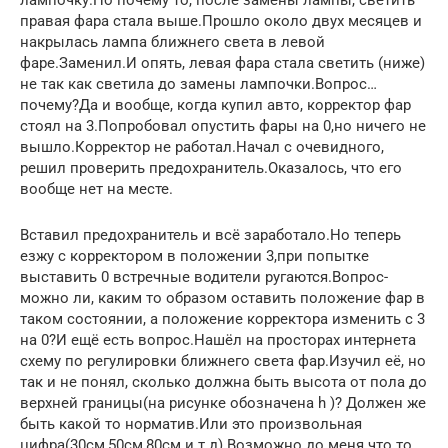
правая фара стала выше.Прошло около двух месяцев и
накрылась лампа ближнего света в левой
фаре.Заменил.И опять, левая фара стала светить (ниже)
не так как светила до замены лампочки.Вопрос…
почему?Да и вообще, когда купил авто, корректор фар
стоял на 3.Попробовал опустить фары на 0,но ничего не
вышло.Корректор не работал.Начал с очевидного,
решил проверить предохранитель.Оказалось, что его
вообще нет на месте.
Вставил предохранитель и всё заработало.Но теперь
езжу с корректором в положении 3,при попытке
выставить 0 встречные водители ругаются.Вопрос-
можно ли, каким то образом оставить положение фар в
таком состоянии, а положение корректора изменить с 3
на 0?И ещё есть вопрос.Нашёл на просторах интернета
схему по регулировки ближнего света фар.Изучил её, но
так и не понял, сколько должна быть высота от пола до
верхней границы(на рисунке обозначена h )? Должен же
быть какой то норматив.Или это произвольная
цифра(30см,50см,80см и т.д).Возможно до меня что то